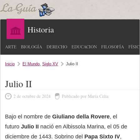
Historia
ARTE
BIOLOGÍA
DERECHO
EDUCACIÓN
FILOSOFÍA
FÍSI
Inicio
El Mundo
,
Siglo XV
Julio II
Julio II
2 de octubre de 2024
Publicado por María Celia
Bajo el nombre de
Giuliano della Rovere
, el
futuro
Julio II
nació en Albissola Marina, el 05 de
diciembre de 1443. Sobrino del
Papa Sixto IV
,