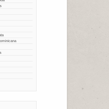
s
ata
Dominicana
a