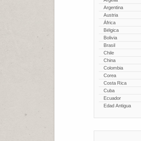
Argentina
Austria
África
Bélgica
Bolivia
Brasil
Chile
China
Colombia
Corea
Costa Rica
Cuba
Ecuador
Edad Antigua