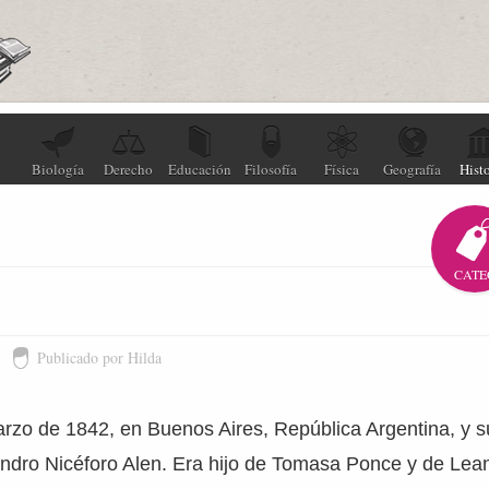
Biología
Derecho
Educación
Filosofía
Física
Geografía
Histo
CATE
Publicado por Hilda
arzo de 1842, en Buenos Aires, República Argentina, y 
ndro Nicéforo Alen. Era hijo de Tomasa Ponce y de Lea