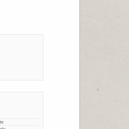
te
nda