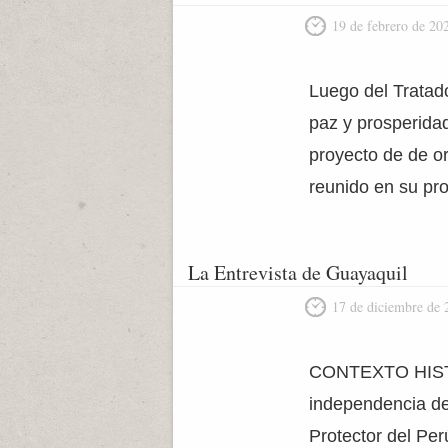
19 de febrero de 20
Luego del Tratad
paz y prosperida
proyecto de de o
reunido en su pro
La Entrevista de Guayaquil
17 de diciembre de 
CONTEXTO HISTÓR
independencia del
Protector del Pe