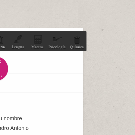
ria
Lengua
Matem.
Psicología
Química
G
su nombre
ndro Antonio