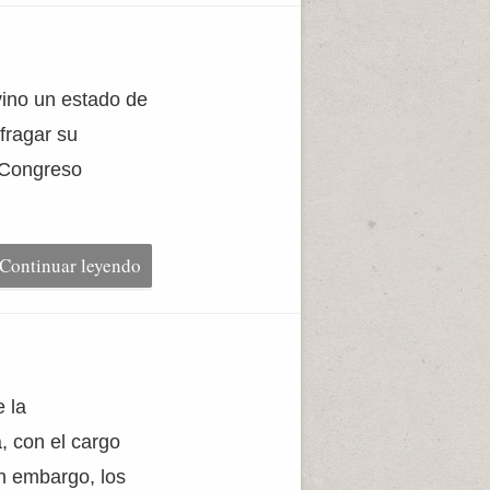
vino un estado de
fragar su
n Congreso
Continuar leyendo
 la
, con el cargo
n embargo, los