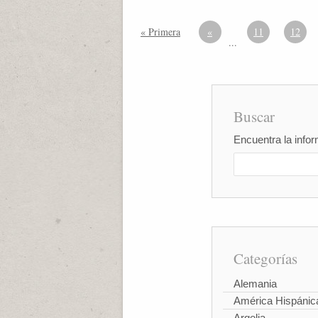
« Primera
«
11
12
...
Buscar
Encuentra la infor
Categorías
Alemania
América Hispánic
Argelia