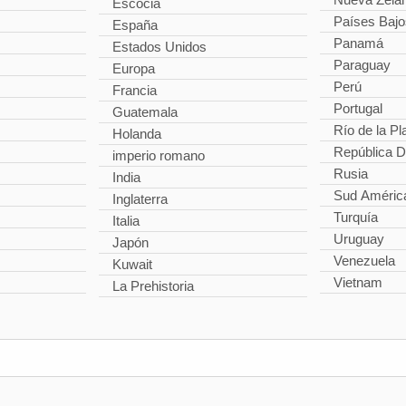
Escocia
Países Bajo
España
Panamá
Estados Unidos
Paraguay
Europa
Perú
Francia
Portugal
Guatemala
Río de la Pl
Holanda
República 
imperio romano
Rusia
India
Sud Améric
Inglaterra
Turquía
Italia
Uruguay
Japón
Venezuela
Kuwait
Vietnam
La Prehistoria