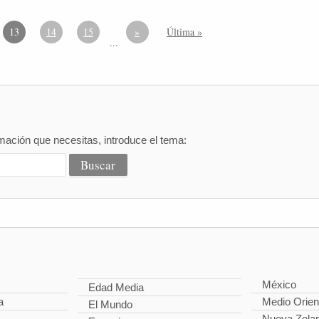
13
14
15
»
Última »
...
mación que necesitas, introduce el tema:
México
Edad Media
a
Medio Orien
El Mundo
Nueva Zela