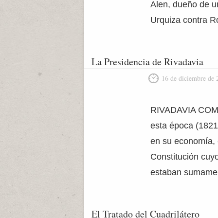
Alen, dueño de u
Urquiza contra R
La Presidencia de Rivadavia
16 de diciembre de 
RIVADAVIA COMO 
esta época (1821)
en su economía, e
Constitución cuy
estaban sumament
El Tratado del Cuadrilátero