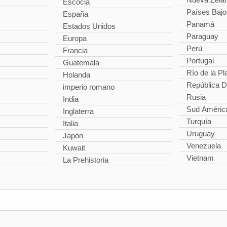
Escocia
Países Bajo
España
Panamá
Estados Unidos
Paraguay
Europa
Perú
Francia
Portugal
Guatemala
Río de la Pl
Holanda
República 
imperio romano
Rusia
India
Sud Améric
Inglaterra
Turquía
Italia
Uruguay
Japón
Venezuela
Kuwait
Vietnam
La Prehistoria