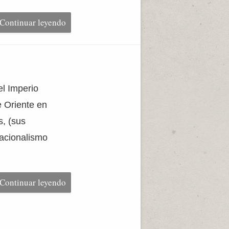
Continuar leyendo
el Imperio
 Oriente en
s, (sus
nacionalismo
Continuar leyendo