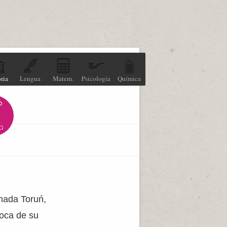
ria
Lengua
Matem.
Psicología
Química
G
amada Toruń,
poca de su