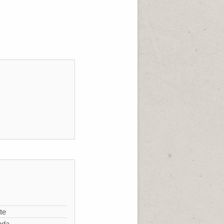
te
nda