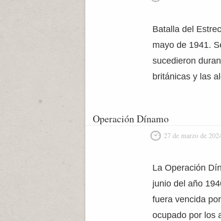
Batalla del Estr
mayo de 1941. Se
sucedieron duran
británicas y las a
Operación Dínamo
27 de marzo de 202
La Operación Dína
junio del año 19
fuera vencida por
ocupado por los 