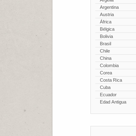
Argentina
Austria
África
Bélgica
Bolivia
Brasil
Chile
China
Colombia
Corea
Costa Rica
Cuba
Ecuador
Edad Antigua