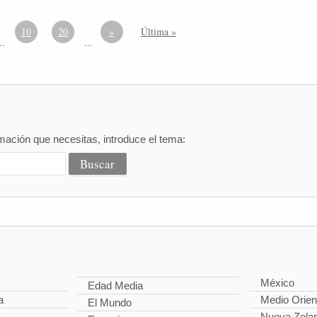
10
20
»
Última »
..
...
mación que necesitas, introduce el tema:
México
Edad Media
a
Medio Orien
El Mundo
Nueva Zela