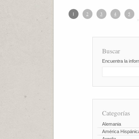
1
2
3
4
5
.
Buscar
Encuentra la infor
Categorías
Alemania
América Hispánic
Argelia