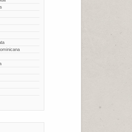
s
ata
Dominicana
a