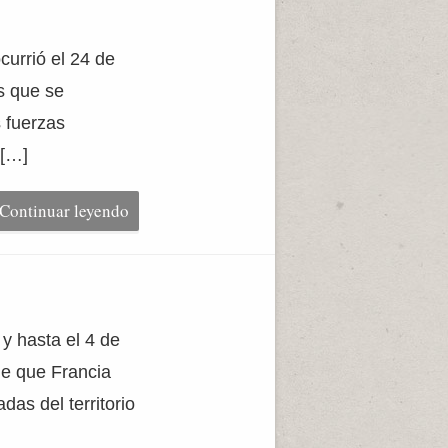
urrió el 24 de
s que se
 fuerzas
 […]
Continuar leyendo
y hasta el 4 de
de que Francia
das del territorio