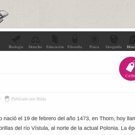
Biología
Derecho
Educación
Filosofía
Física
Geografía
Histo
CATE
5
Publicado por Hilda
 nació el 19 de febrero del año 1473, en Thorn, hoy ll
rillas del río Vístula, al norte de la actual Polonia. La é