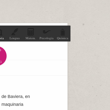
ria
Lengua
Matem.
Psicología
Química
G
 de Baviera, en
e maquinaria