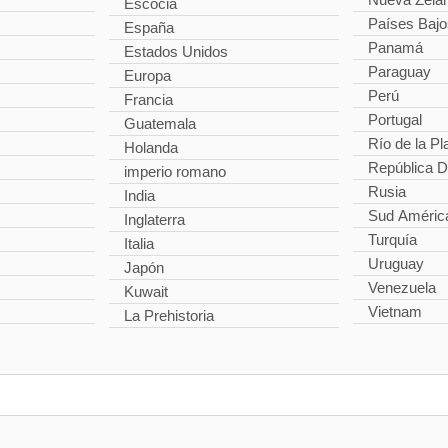
Escocia
Países Bajo
España
Panamá
Estados Unidos
Paraguay
Europa
Perú
Francia
Portugal
Guatemala
Río de la Pl
Holanda
República 
imperio romano
Rusia
India
Sud Améric
Inglaterra
Turquía
Italia
Uruguay
Japón
Venezuela
Kuwait
Vietnam
La Prehistoria