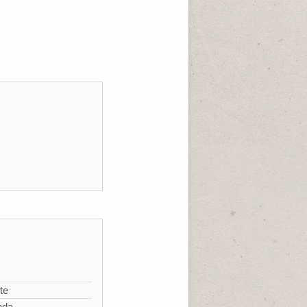
te
nda