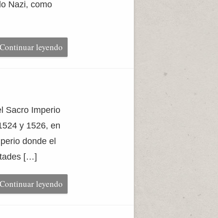
ido Nazi, como
Continuar leyendo
el Sacro Imperio
1524 y 1526, en
mperio donde el
ltades […]
Continuar leyendo