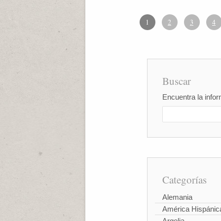
1
2
3
4
Buscar
Encuentra la infor
Categorías
Alemania
América Hispánic
Argelia