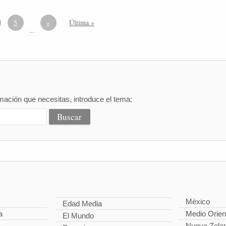
5
»
Última »
...
mación que necesitas, introduce el tema:
México
Edad Media
a
Medio Orien
El Mundo
Nueva Zela