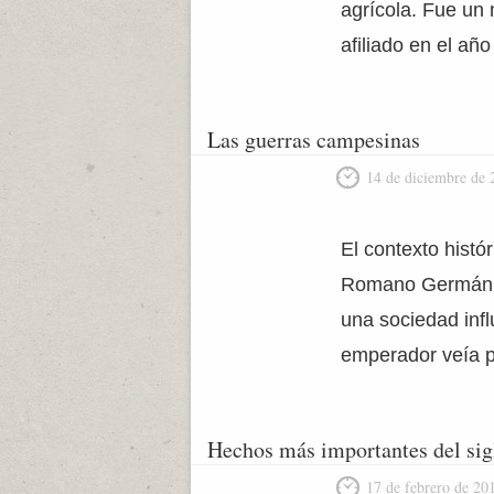
agrícola. Fue un 
afiliado en el añ
Las guerras campesinas
14 de diciembre de 
El contexto histó
Romano Germánico
una sociedad infl
emperador veía pe
Hechos más importantes del si
17 de febrero de 20