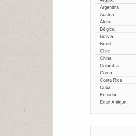
Argentina
Austria
África
Bélgica
Bolivia
Brasil
Chile
China
Colombia
Corea
Costa Rica
Cuba
Ecuador
Edad Antigua