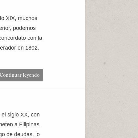
glo XIX, muchos
terior, podemos
 concordato con la
perador en 1802.
Continuar leyendo
el siglo XX, con
eten a Filipinas.
go de deudas, lo