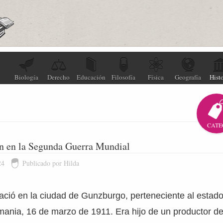
Biología
Derecho
Educación
Filosofía
Física
Geografía
Histo
CATE
ón en la Segunda Guerra Mundial
24
Publicado por Hilda
ació en la ciudad de Gunzburgo, perteneciente al estado
emania, 16 de marzo de 1911. Era hijo de un productor d