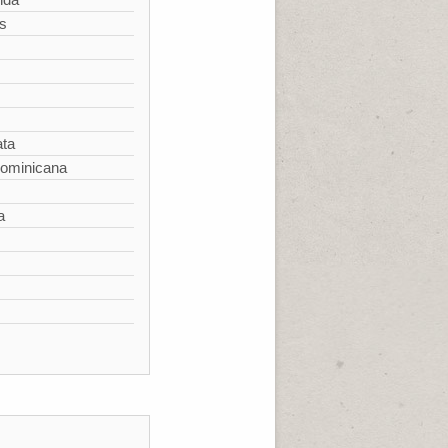
s
ata
Dominicana
a