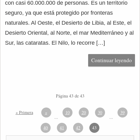
con casi 60.000.000 de personas. Es un territorio
seguro, ya que está protegido por fronteras
naturales. Al Oeste, el Desierto de Libia, al Este, el
Desierto Oriental, al Norte, el mar Mediterráneo y al
Sur, las cataratas. El Nilo, lo recorre […]
Continuar leyendo
Página 43 de 43
« Primera
«
10
20
30
39
...
...
40
41
42
43