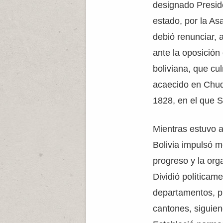
designado Preside
estado, por la As
debió renunciar, 
ante la oposición
boliviana, que cu
acaecido en Chuqu
1828, en el que S
Mientras estuvo a
Bolivia impulsó m
progreso y la orga
Dividió políticam
departamentos, pr
cantones, siguien