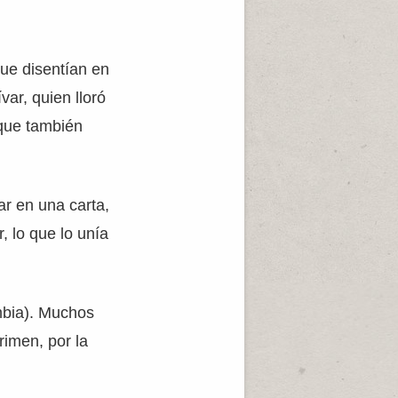
que disentían en
ar, quien lloró
que también
r en una carta,
, lo que lo unía
mbia). Muchos
rimen, por la