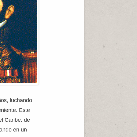
años, luchando
niente. Este
 el Caribe, de
hando en un