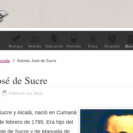
Biología
Derecho
Educación
Filosofía
Física
Geografía
Histo
ezuela
Antonio José de Sucre
osé de Sucre
Publicado por Hilda
Sucre y Alcalá, nació en Cumaná
de febrero de 1795. Era hijo del
nte de Sucre y de Manuela de