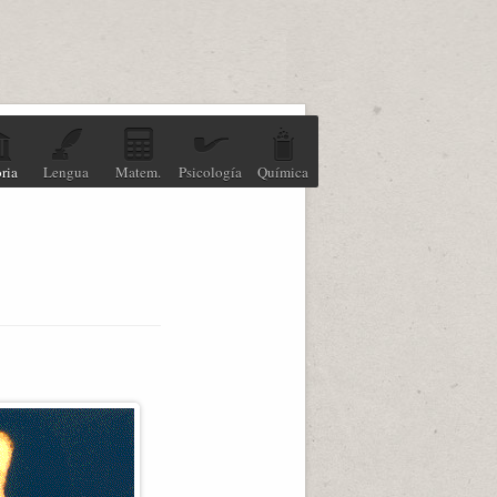
ria
Lengua
Matem.
Psicología
Química