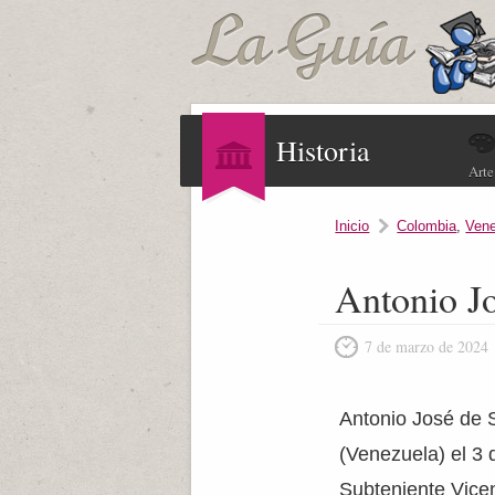
Historia
Arte
Inicio
Colombia
,
Ven
Antonio J
7 de marzo de 2024
Antonio José de 
(Venezuela) el 3 
Subteniente Vice