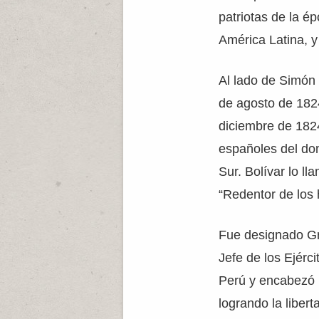
patriotas de la é
América Latina, y
Al lado de Simón 
de agosto de 182
diciembre de 1824
españoles del dom
Sur. Bolívar lo l
“Redentor de los h
Fue designado Gr
Jefe de los Ejérc
Perú y encabezó 
logrando la libert