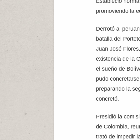
Estableció normas
promoviendo la e
Derrotó al peruan
batalla del Portet
Juan José Flores,
existencia de la
el sueño de Bolív
pudo concretarse
preparando la se
concretó.
Presidió la comis
de Colombia, reu
trató de impedir l