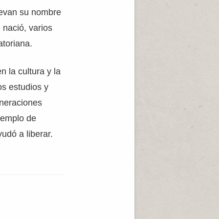
Llevan su nombre
 nació, varios
toriana.
 la cultura y la
os estudios y
eneraciones
ejemplo de
udó a liberar.