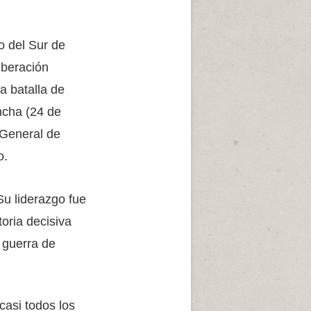
o del Sur de
iberación
a batalla de
ncha (24 de
 General de
o.
Su liderazgo fue
toria decisiva
a guerra de
casi todos los