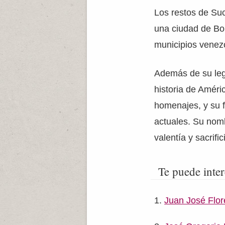
Los restos de Su
una ciudad de Bol
municipios venez
Además de su lega
historia de Améri
homenajes, y su f
actuales. Su nomb
valentía y sacrif
Te puede inter
Juan José Flor