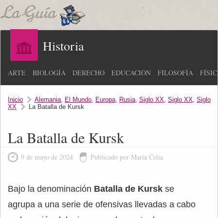
Historia
ARTE
BIOLOGÍA
DERECHO
EDUCACIÓN
FILOSOFÍA
FÍSI
Inicio
Alemania
,
El Mundo
,
Europa
,
Rusia
,
Siglo XX
,
Siglo XX
,
Siglo
XX
La Batalla de Kursk
La Batalla de Kursk
9 de mayo de 2024
Publicado por María Celia
Bajo la denominación
Batalla de Kursk
se
agrupa a una serie de ofensivas llevadas a cabo