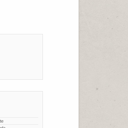
te
nda