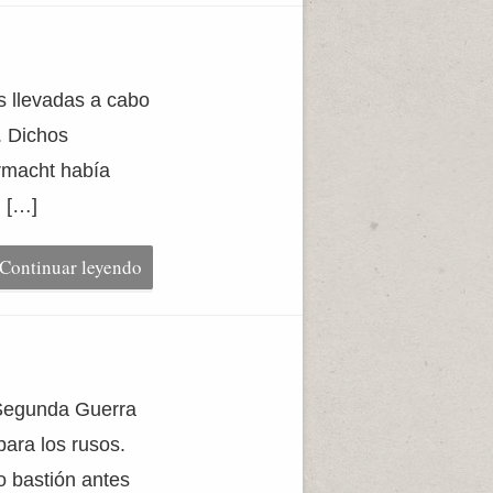
s llevadas a cabo
. Dichos
hrmacht había
, […]
Continuar leyendo
a Segunda Guerra
ara los rusos.
o bastión antes