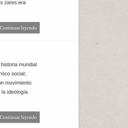
os zares era
Continuar leyendo
 historia mundial
mico social;
 un movimiento
 la ideología
Continuar leyendo