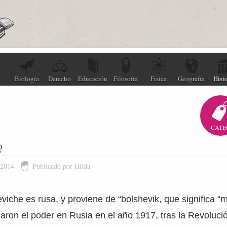
Biología
Derecho
Educación
Filosofía
Física
Geografía
Histo
CATE
?
 2014
Publicado por Hilda
viche es rusa, y proviene de “bolshevik, que significa “
aron el poder en Rusia en el año 1917, tras la Revoluci