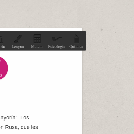
ria
Lengua
Matem.
Psicología
Química
G
mayoría”. Los
ón Rusa, que les