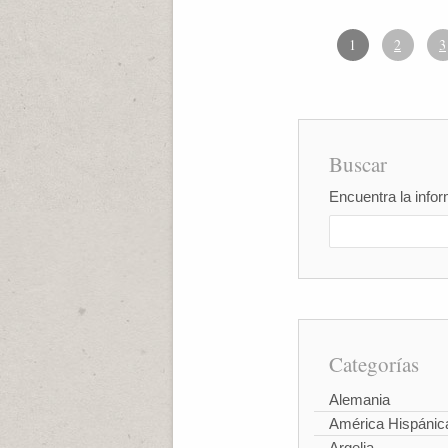
1
2
3
Buscar
Encuentra la infor
Categorías
Alemania
América Hispánic
Argelia