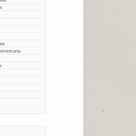
s
ata
Dominicana
a