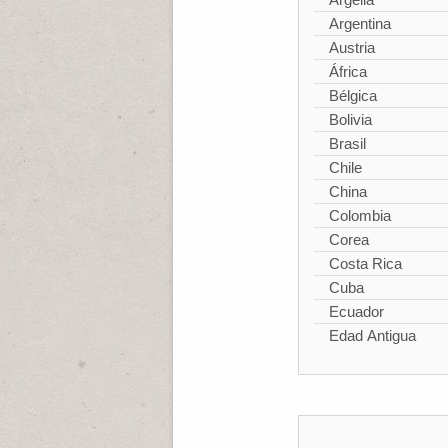
Argentina
Austria
África
Bélgica
Bolivia
Brasil
Chile
China
Colombia
Corea
Costa Rica
Cuba
Ecuador
Edad Antigua