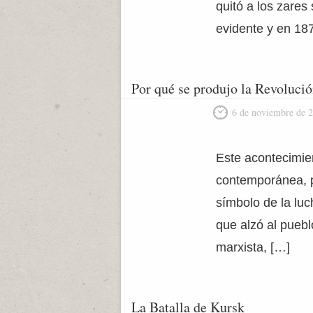
quitó a los zares
evidente y en 187
Por qué se produjo la Revoluci
6 de noviembre de 
Este acontecimien
contemporánea, po
símbolo de la luc
que alzó al puebl
marxista, […]
La Batalla de Kursk