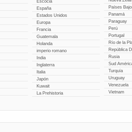
Escocia
Países Bajo
España
Panamá
Estados Unidos
Paraguay
Europa
Perú
Francia
Portugal
Guatemala
Río de la Pl
Holanda
República 
imperio romano
Rusia
India
Sud Améric
Inglaterra
Turquía
Italia
Uruguay
Japón
Venezuela
Kuwait
Vietnam
La Prehistoria