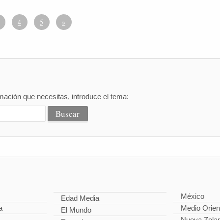
4
5
»
mación que necesitas, introduce el tema:
México
Edad Media
a
Medio Orien
El Mundo
Nueva Zela