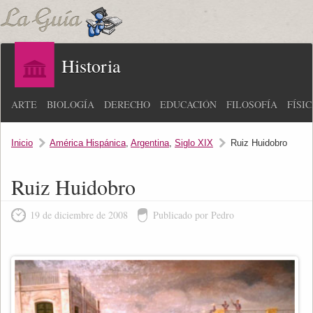
Historia
ARTE
BIOLOGÍA
DERECHO
EDUCACIÓN
FILOSOFÍA
FÍSI
Inicio
América Hispánica
,
Argentina
,
Siglo XIX
Ruiz Huidobro
Ruiz Huidobro
19 de diciembre de 2008
Publicado por Pedro