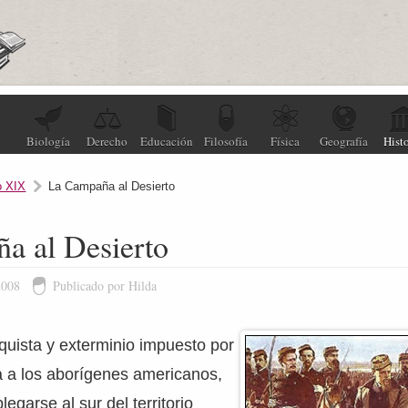
Biología
Derecho
Educación
Filosofía
Física
Geografía
Histo
o XIX
La Campaña al Desierto
a al Desierto
2008
Publicado por Hilda
quista y exterminio impuesto por
a a los aborígenes americanos,
legarse al sur del territorio