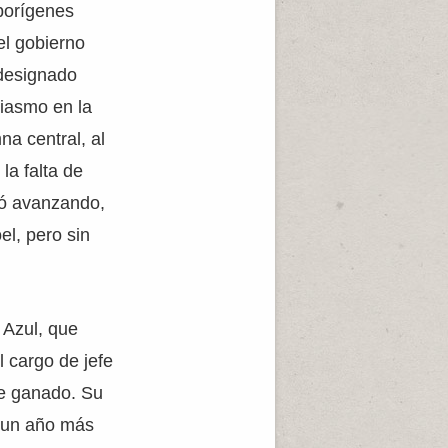
aborígenes
el gobierno
 designado
iasmo en la
a central, al
la falta de
uó avanzando,
el, pero sin
 Azul, que
 cargo de jefe
de ganado. Su
ó un año más