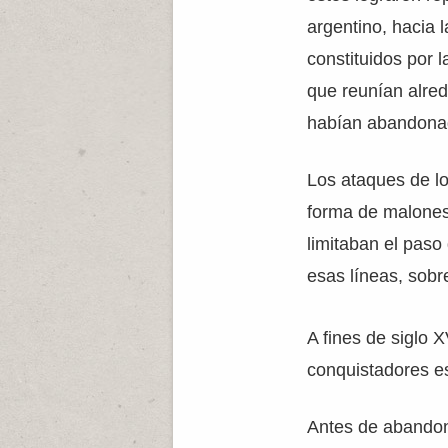
argentino, hacia 
constituidos por 
que reunían alre
habían abandona
Los ataques de l
forma de malones,
limitaban el paso
esas líneas, sobr
A fines de siglo XV
conquistadores es
Antes de abandon