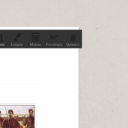
ria
Lengua
Matem.
Psicología
Química