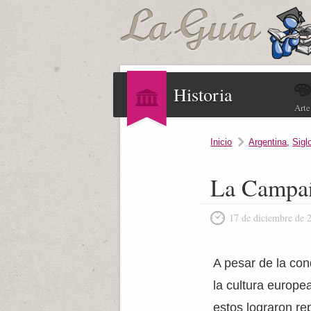
Historia
Arte
Inicio
Argentina
,
Sigl
La Campañ
17 de diciembre de 
A pesar de la con
la cultura europe
estos lograron rep