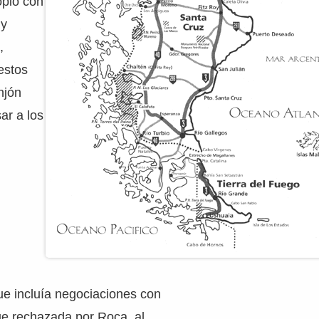
opio con
 y
,
estos
njón
ar a los
ue incluía negociaciones con
ue rechazada por Roca, al