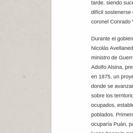
tarde, siendo su
difícil sostenerse
coronel Conrado V
Durante el gobie
Nicolás Avellaned
ministro de Guerr
Adolfo Alsina, pr
en 1875, un proy
donde se avanzar
sobre los territori
ocupados, establ
poblados. Primer
ocuparía Puán, p