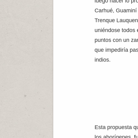
luego hacer lo pr
Carhué, Guaminí
Trenque Lauquen
uniéndose todos 
puntos con un za
que impediría pas
indios.
Esta propuesta q
los aborígenes, f