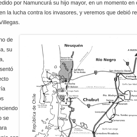
cedido por Namuncurá su hijo mayor, en un momento en
 en la lucha contra los invasores, y veremos que debió re
illegas.
rno de
a, su
a,
esentó
ecto
ía
os
eciendo
o se
ara