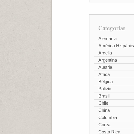
Categorías
Alemania
América Hispánic
Argelia
Argentina
Austria
África
Bélgica
Bolivia
Brasil
Chile
China
Colombia
Corea
Costa Rica