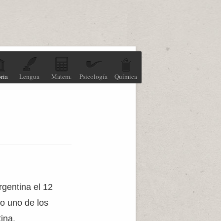
ria
Lengua
Matem.
Psicología
Química
rgentina el 12
do uno de los
ina.