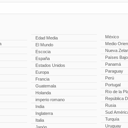
México
Edad Media
a
Medio Orien
El Mundo
Nueva Zela
Escocia
Países Bajo
España
Panamá
Estados Unidos
Paraguay
Europa
Perú
Francia
Portugal
Guatemala
Río de la Pl
Holanda
República 
imperio romano
Rusia
India
Sud Améric
Inglaterra
Turquía
Italia
Uruguay
Japón