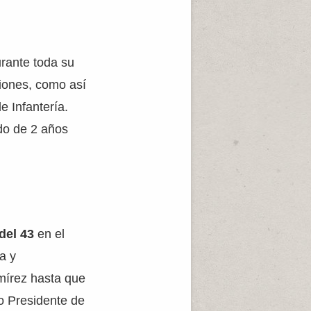
urante toda su
ciones, como así
e Infantería.
do de 2 años
del 43
en el
a y
mírez hasta que
o Presidente de