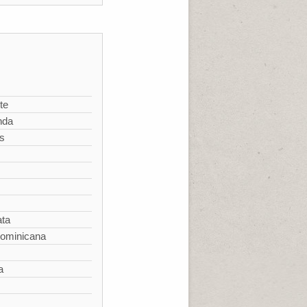
te
nda
s
ata
Dominicana
a