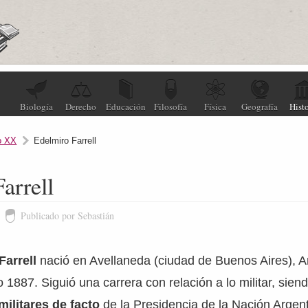
Biología
Derecho
Educación
Filosofía
Física
Geografía
Histo
o XX
Edelmiro Farrell
arrell
Publicado por Sebastián
Farrell
nació en Avellaneda (ciudad de Buenos Aires), A
 1887. Siguió una carrera con relación a lo militar, sien
militares de facto
de la Presidencia de la Nación Argent