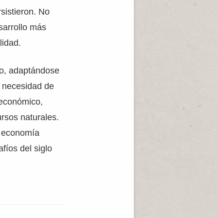
sistieron. No
sarrollo más
lidad.
do, adaptándose
a necesidad de
 económico,
ursos naturales.
a economía
fíos del siglo