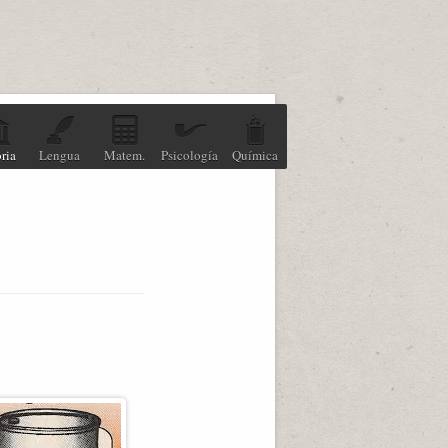
ria
Lengua
Matem.
Psicología
Química