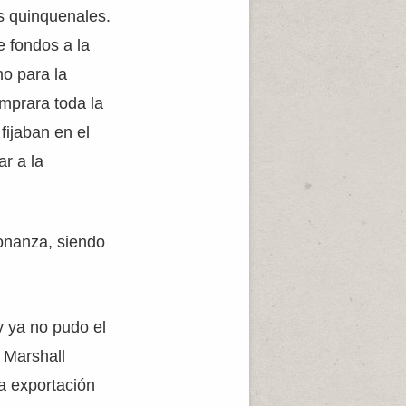
es quinquenales.
e fondos a la
no para la
omprara toda la
fijaban en el
r a la
bonanza, siendo
y ya no pudo el
 Marshall
a exportación