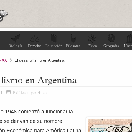
Biología
Derecho
Educación
Filosofía
Física
Geografía
Histo
o XX
El desarrollismo en Argentina
llismo en Argentina
24
Publicado por Hilda
de 1948 comenzó a funcionar la
e se derivan de su nombre
ón Económica para América Latina,