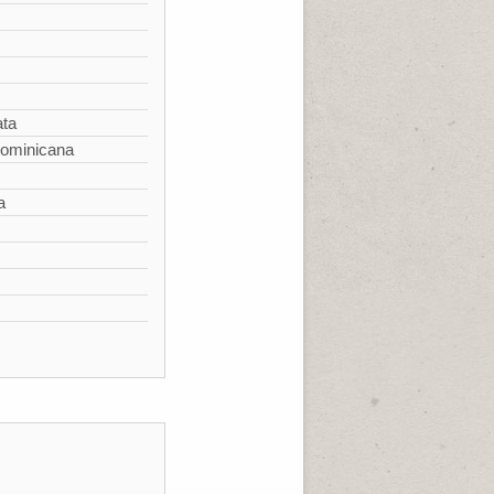
ata
Dominicana
a