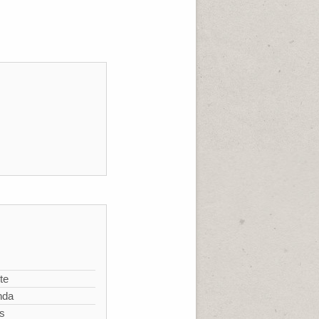
te
nda
s