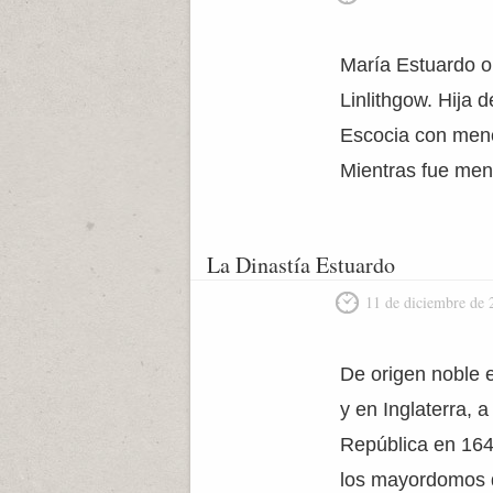
María Estuardo o 
Linlithgow. Hija 
Escocia con meno
Mientras fue men
La Dinastía Estuardo
11 de diciembre de 
De origen noble 
y en Inglaterra, 
República en 1649
los mayordomos d