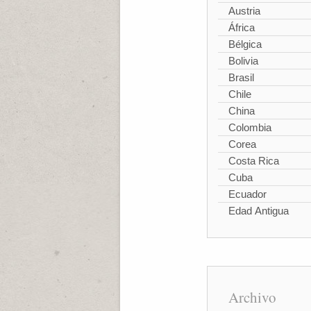
Austria
África
Bélgica
Bolivia
Brasil
Chile
China
Colombia
Corea
Costa Rica
Cuba
Ecuador
Edad Antigua
Archivo