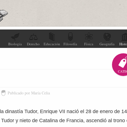
Biología
Derecho
Educación
Filosofía
Física
Geografía
Histo
CATE
Publicado por María Celia
a dinastía Tudor, Enrique VII nació el 28 de enero de 1
Tudor y nieto de Catalina de Francia, ascendió al trono