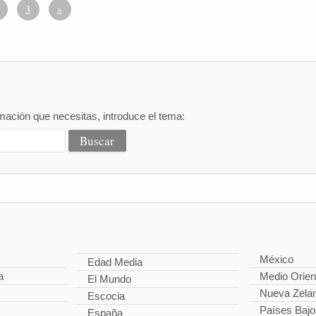
3
»
mación que necesitas, introduce el tema:
México
Edad Media
a
Medio Orien
El Mundo
Nueva Zela
Escocia
Países Bajo
España