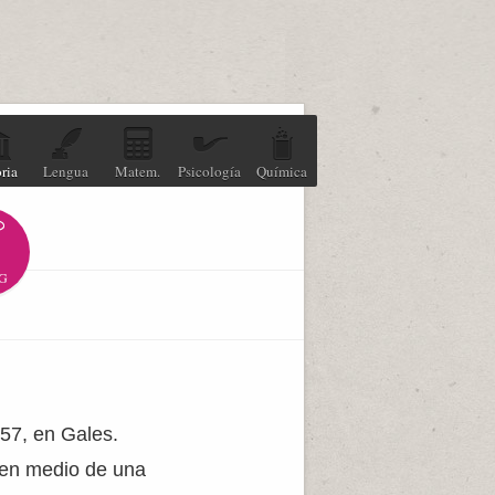
ria
Lengua
Matem.
Psicología
Química
G
457, en Gales.
 en medio de una