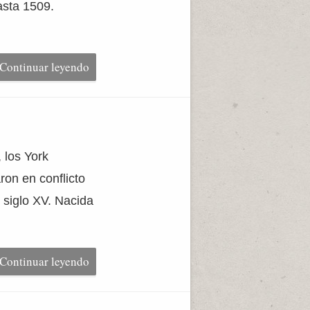
asta 1509.
Continuar leyendo
 los York
ron en conflicto
 siglo XV. Nacida
Continuar leyendo