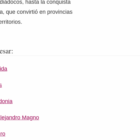
diádocos, hasta la conquista
, que convirtió en provincias
rritorios.
esar:
ida
s
donia
Alejandro Magno
ro