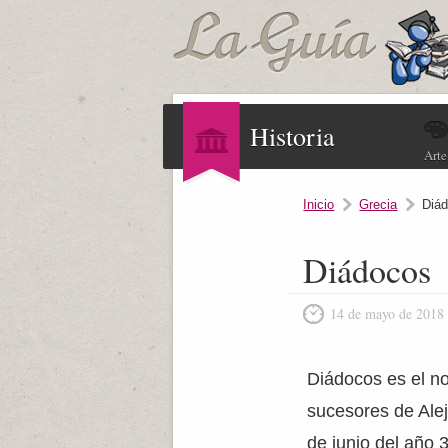
Historia
Arte
Inicio
Grecia
Diá
Diádocos
14 de mayo de 2018
Diádocos es el no
sucesores de Alej
de junio del año 