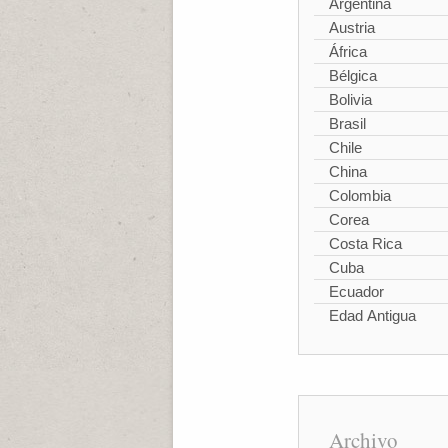
Argentina
Austria
África
Bélgica
Bolivia
Brasil
Chile
China
Colombia
Corea
Costa Rica
Cuba
Ecuador
Edad Antigua
Archivo