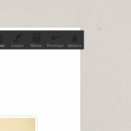
ria
Lengua
Matem.
Psicología
Química