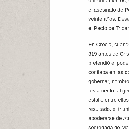
enfrentamientos, 
el asesinato de P
veinte años. Desa
el Pacto de Tripa
En Grecia, cuando
319 antes de Cris
pretendió el pode
confiaba en las d
gobernar, nombró
testamento, al ge
estalló entre ello
resultado, el tri
apoderarse de At
segregada de Ma