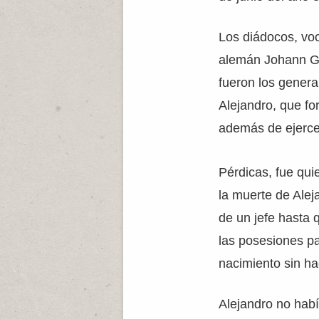
Los diádocos, voc
alemán Johann G
fueron los gener
Alejandro, que fo
además de ejercer
Pérdicas, fue qui
la muerte de Alej
de un jefe hasta 
las posesiones pa
nacimiento sin h
Alejandro no hab