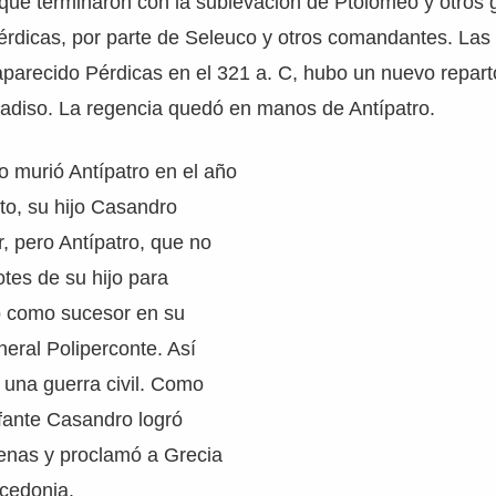
que terminaron con la sublevación de Ptolomeo y otros 
érdicas, por parte de Seleuco y otros comandantes. Las
parecido Pérdicas en el 321 a. C, hubo un nuevo reparto
radiso. La regencia quedó en manos de Antípatro.
 murió Antípatro en el año
to, su hijo Casandro
r, pero Antípatro, que no
otes de su hijo para
 como sucesor en su
neral Poliperconte. Así
s una guerra civil. Como
unfante Casandro logró
enas y proclamó a Grecia
cedonia.