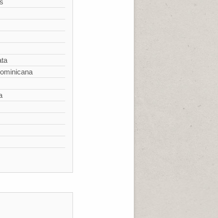
s
ata
Dominicana
a