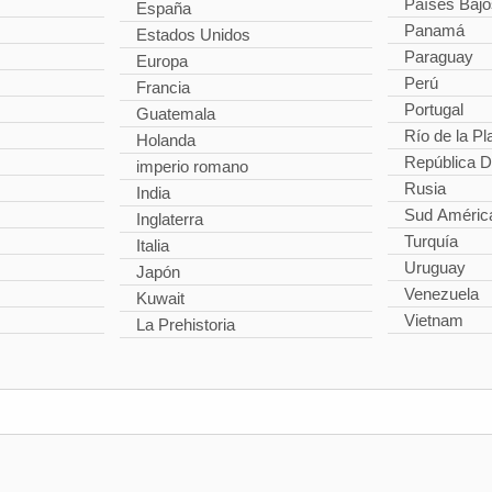
Países Bajo
España
Panamá
Estados Unidos
Paraguay
Europa
Perú
Francia
Portugal
Guatemala
Río de la Pl
Holanda
República 
imperio romano
Rusia
India
Sud Améric
Inglaterra
Turquía
Italia
Uruguay
Japón
Venezuela
Kuwait
Vietnam
La Prehistoria