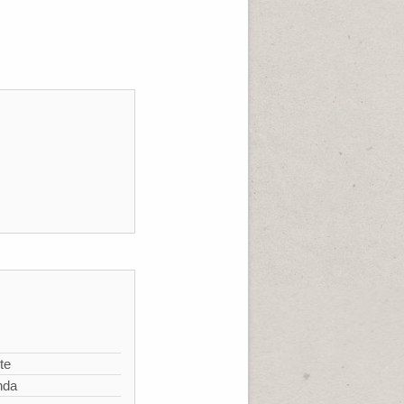
te
nda