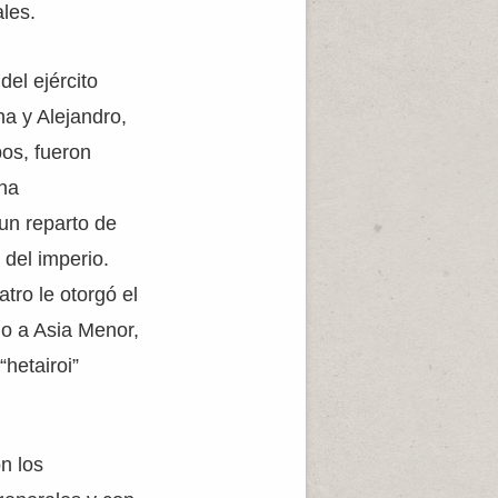
ales.
del ejército
na y Alejandro,
bos, fueron
una
 un reparto de
 del imperio.
atro le otorgó el
no a Asia Menor,
hetairoi”
n los