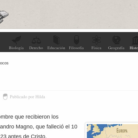
Biología
Derecho
Educación
Filosofía
Física
Geografía
Histo
docos
Publicado por Hilda
mbre que recibieron los
andro Magno, que falleció el 10
323 antes de Cristo.