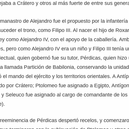
ejaba a Crátero y otros al más fuerte de entre sus gener
rmanastro de Alejandro fue el propuesto por la infantería 
ceder el trono, como Filipo III. Al nacer el hijo de Roxa
rey como Alejandro IV, con el apoyo de la caballería. Am
, pero como Alejandro IV era un niño y Filipo III tenía 
lectual, quien gobernó fue su tutor, Pérdicas, quien hizo
 la llamada Partición de Babilonia, conservando la unidad
 el mando del ejército y los territorios orientales. A Antíp
ado por Crátero; Ptolomeo fue asignado a Egipto, Antígo
 y Seleuco fue asignado al cargo de comandante de los “
e).
preeminencia de Pérdicas despertó recelos, y comenzaro