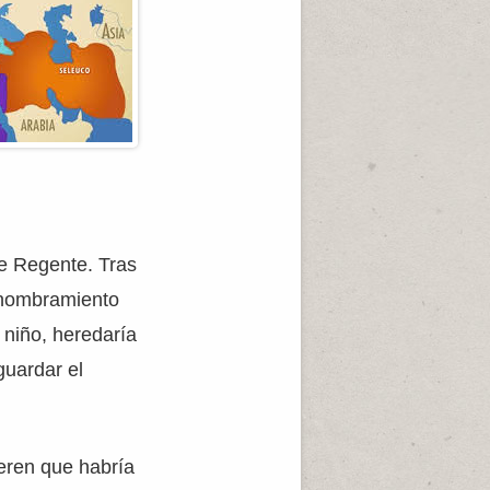
de Regente. Tras
l nombramiento
 niño, heredaría
guardar el
eren que habría