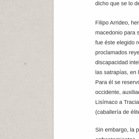
dicho que se lo d
Filipo Arrideo, he
macedonio para su
fue éste elegido 
proclamados reyes
discapacidad inte
las satrapías, en
Para él se reservó
occidente, auxili
Lisímaco a Tracia
(caballería de élit
Sin embargo, la 