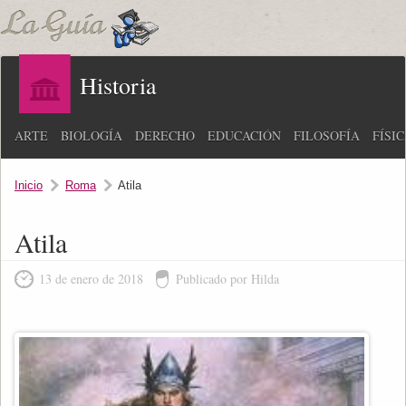
Historia
ARTE
BIOLOGÍA
DERECHO
EDUCACIÓN
FILOSOFÍA
FÍSI
Inicio
Roma
Atila
Atila
13 de enero de 2018
Publicado por Hilda