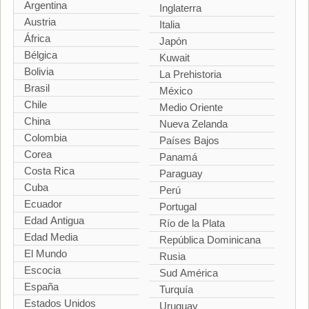
Argentina
Inglaterra
Austria
Italia
África
Japón
Bélgica
Kuwait
Bolivia
La Prehistoria
Brasil
México
Chile
Medio Oriente
China
Nueva Zelanda
Colombia
Países Bajos
Corea
Panamá
Costa Rica
Paraguay
Cuba
Perú
Ecuador
Portugal
Edad Antigua
Río de la Plata
Edad Media
República Dominicana
El Mundo
Rusia
Escocia
Sud América
España
Turquía
Estados Unidos
Uruguay