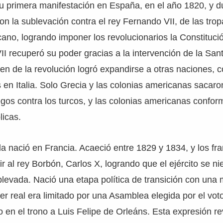
u primera manifestación en España, en el año 1820, y d
 la sublevación contra el rey Fernando VII, de las tro
icano, logrando imponer los revolucionarios la Constitució
I recuperó su poder gracias a la intervención de la Sant
n de la revolución logró expandirse a otras naciones, 
 en Italia. Solo Grecia y las colonias americanas sacaro
iegos contra los turcos, y las colonias americanas confo
licas.
 nació en Francia. Acaeció entre 1829 y 1834, y los fr
r al rey Borbón, Carlos X, logrando que el ejército se ni
blevada. Nació una etapa política de transición con una
r real era limitado por una Asamblea elegida por el voto
 en el trono a Luis Felipe de Orleáns. Esta expresión re