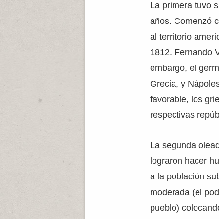
La primera tuvo s
años. Comenzó con
al territorio amer
1812. Fernando VI
embargo, el germe
Grecia, y Nápoles
favorable, los gr
respectivas repúb
La segunda oleada
lograron hacer hui
a la población su
moderada (el pode
pueblo) colocando