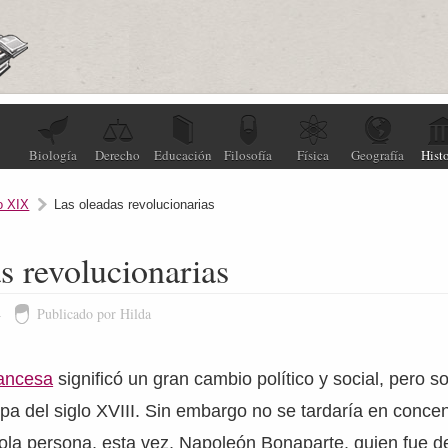
Biología
Derecho
Educación
Filosofía
Física
Geografía
Histo
o XIX
Las oleadas revolucionarias
s revolucionarias
4
Publicado por Hilda
ancesa
significó un gran cambio político y social, pero s
pa del siglo XVIII. Sin embargo no se tardaría en conce
ola persona, esta vez, Napoleón Bonaparte, quien fue de