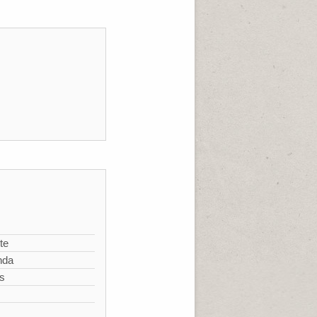
te
nda
s