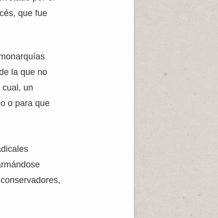
cés, que fue
s monarquías
 de la que no
 cual, un
ido o para que
adicales
 armándose
s conservadores,