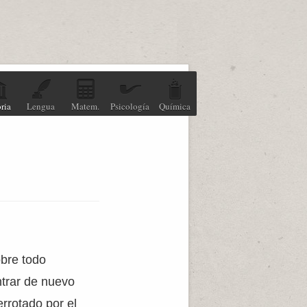
ria
Lengua
Matem.
Psicología
Química
obre todo
ntrar de nuevo
rrotado por el