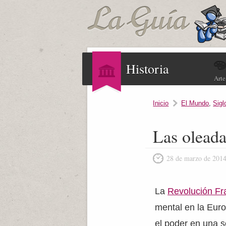
Historia
Arte
Inicio
El Mundo
,
Sigl
Las oleada
28 de marzo de 201
La
Revolución Fr
mental en la Euro
el poder en una s