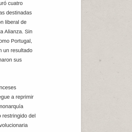
uró cuatro
pas destinadas
n liberal de
a Alianza. Sin
como Portugal,
n un resultado
rmaron sus
anceses
egue a reprimir
 monarquía
 restringido del
volucionaria