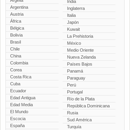
Argelia
India
Argentina
Inglaterra
Austria
Italia
África
Japón
Bélgica
Kuwait
Bolivia
La Prehistoria
Brasil
México
Chile
Medio Oriente
China
Nueva Zelanda
Colombia
Países Bajos
Corea
Panamá
Costa Rica
Paraguay
Cuba
Perú
Ecuador
Portugal
Edad Antigua
Río de la Plata
Edad Media
República Dominicana
El Mundo
Rusia
Escocia
Sud América
España
Turquía