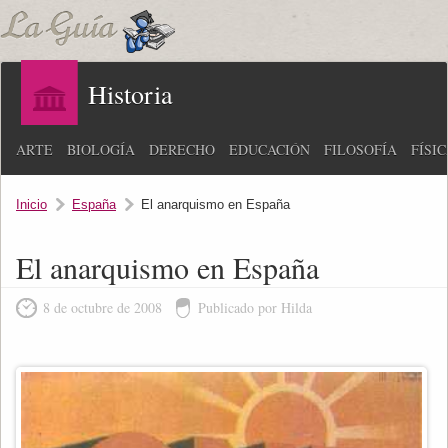
Historia
ARTE
BIOLOGÍA
DERECHO
EDUCACIÓN
FILOSOFÍA
FÍSI
Inicio
España
El anarquismo en España
El anarquismo en España
8 de octubre de 2008
Publicado por Hilda