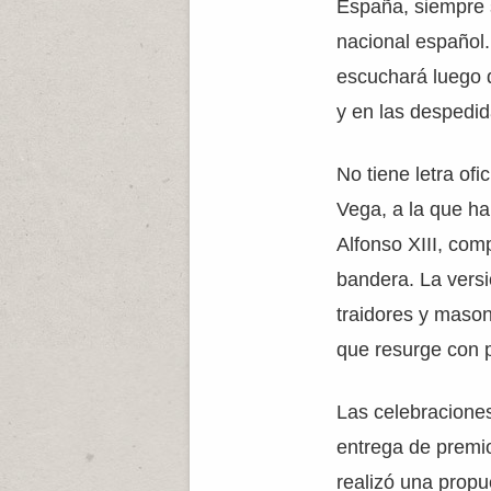
España, siempre
nacional español. 
escuchará luego d
y en las despedida
No tiene letra of
Vega, a la que h
Alfonso XIII, com
bandera. La versió
traidores y maso
que resurge con p
Las celebraciones
entrega de premi
realizó una propue