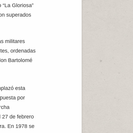
o “La Gloriosa”
aron superados
s militares
ntes, ordenadas
don Bartolomé
plazó esta
puesta por
rcha
 27 de febrero
tra. En 1978 se