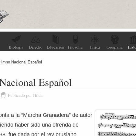
Biología
Derecho
Educación
Filosofía
Física
Geografía
Histo
Himno Nacional Español
Nacional Español
Publicado por Hilda
onta a la “Marcha Granadera” de autor
iendo haber sido una ofrenda de
8, fue dada por el rey prusiano