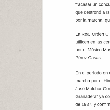
fracasar un concu
que destronó a Is
por la marcha, q
La Real Orden Cir
utilicen en las c
por el Músico Ma
Pérez Casas.
En el período en
marcha por el Hi
José Melchor Gom
Granadera” ya co
de 1937, y confirm