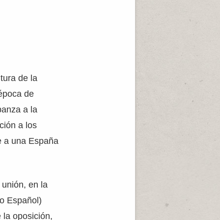
tura de la
época de
banza a la
ción a los
de a una España
 unión, en la
co Español)
 la oposición,