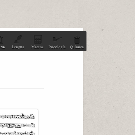
ria
Lengua
Matem.
Psicología
Química