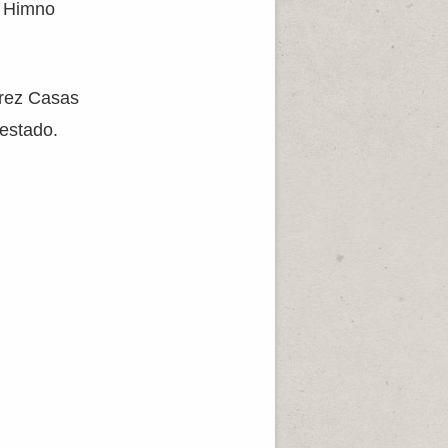
l Himno
érez Casas
 estado.