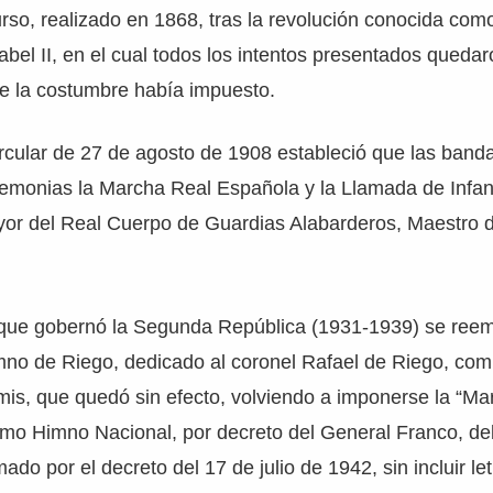
rso, realizado en 1868, tras la revolución conocida com
abel II, en el cual todos los intentos presentados qued
ue la costumbre había impuesto.
cular de 27 de agosto de 1908 estableció que las banda
eremonias la Marcha Real Española y la Llamada de Infa
yor del Real Cuerpo de Guardias Alabarderos, Maestro 
 que gobernó la Segunda República (1931-1939) se reem
mno de Riego, dedicado al coronel Rafael de Riego, com
is, que quedó sin efecto, volviendo a imponerse la “Ma
mo Himno Nacional, por decreto del General Franco, del
ado por el decreto del 17 de julio de 1942, sin incluir le