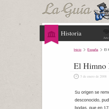
Historia
Arte
Inicio
España
El 
El Himno 
5 de enero de 2008
Su origen se rem
desconocido, pud
bodas, que en 173