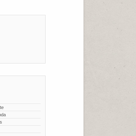
te
nda
s