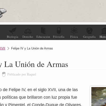
Biología
Derecho
Educación
Filosofía
Física
Geografía
Histo
XVII
Felipe IV y La Unión de Armas
 y La Unión de Armas
Publicado por Raquel
 de Felipe IV, en el siglo XVII, una de las
s políticas que brillaron con luz propia fue
 y Pimentel, el Conde-Duque de Olivares.