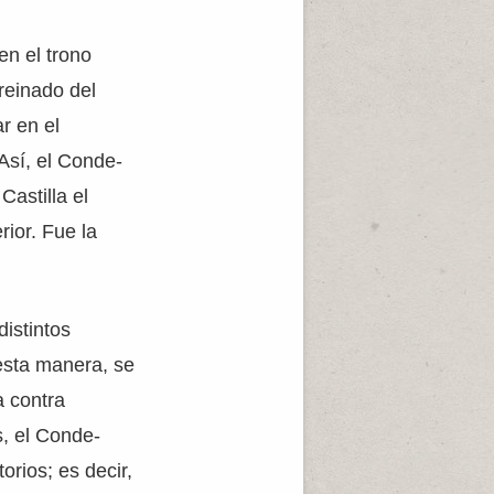
en el trono
 reinado del
r en el
 Así, el Conde-
astilla el
rior. Fue la
distintos
 esta manera, se
a contra
s, el Conde-
orios; es decir,