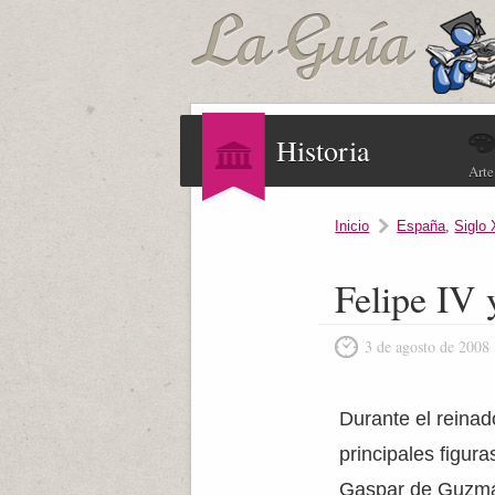
Historia
Arte
Inicio
España
,
Siglo 
Felipe IV
3 de agosto de 2008
Durante el reinado
principales figura
Gaspar de Guzmán