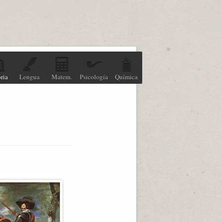
ria
Lengua
Matem.
Psicología
Química