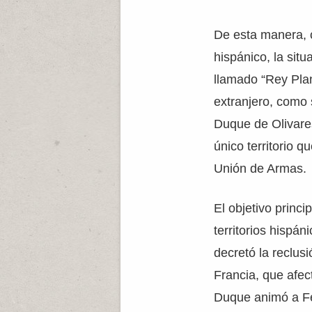
De esta manera, c
hispánico, la situ
llamado “Rey Plan
extranjero, como 
Duque de Olivares
único territorio q
Unión de Armas.
El objetivo princip
territorios hispá
decretó la reclus
Francia, que afec
Duque animó a Feli