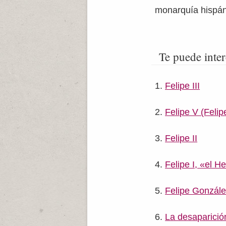
monarquía hispán
Te puede inter
Felipe III
Felipe V (Felip
Felipe II
Felipe I, «el 
Felipe Gonzál
La desaparició