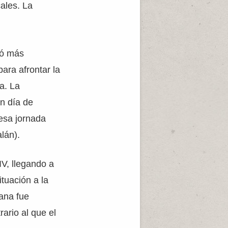
cales. La
nó más
para afrontar la
a. La
n día de
 esa jornada
lán).
IV, llegando a
ituación a la
lana fue
rario al que el