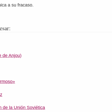
ica a su fracaso.
esar:
e de Anjou)
Hermoso»
ez
n de la Unión Soviética