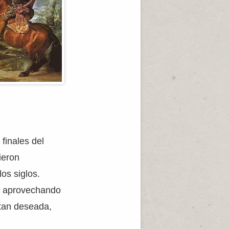
finales del
ieron
os siglos.
, aprovechando
 tan deseada,