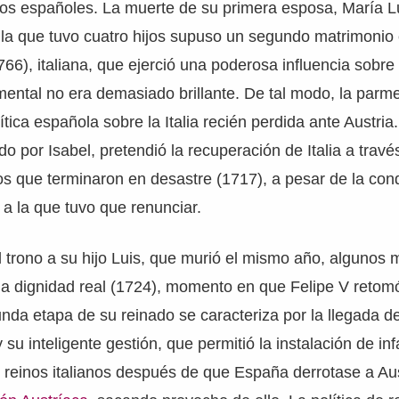
los españoles. La muerte de su primera esposa, María 
la que tuvo cuatro hijos supuso un segundo matrimonio 
66), italiana, que ejerció una poderosa influencia sobre
mental no era demasiado brillante. De tal modo, la parme
ítica española sobre la Italia recién perdida ante Austria.
do por Isabel, pretendió la recuperación de Italia a travé
s que terminaron en desastre (1717), a pesar de la con
 a la que tuvo que renunciar.
l trono a su hijo Luis, que murió el mismo año, alguno
la dignidad real (1724), momento en que Felipe V retomó
unda etapa de su reinado se caracteriza por la llegada de
y su inteligente gestión, que permitió la instalación de in
 reinos italianos después de que España derrotase a Aus