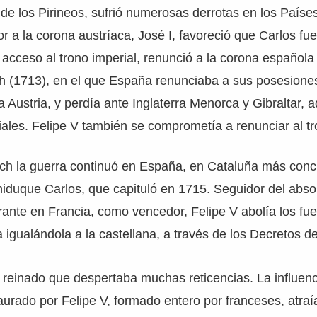
 de los Pirineos, sufrió numerosas derrotas en los Países
r a la corona austríaca, José I, favoreció que Carlos f
 acceso al trono imperial, renunció a la corona española 
ch (1713), en el que España renunciaba a sus posesion
 Austria, y perdía ante Inglaterra Menorca y Gibraltar,
ales. Felipe V también se comprometía a renunciar al tr
ch la guerra continuó en España, en Cataluña más conc
chiduque Carlos, que capituló en 1715. Seguidor del abso
nte en Francia, como vencedor, Felipe V abolía los fue
igualándola a la castellana, a través de los Decretos d
reinado que despertaba muchas reticencias. La influenc
taurado por Felipe V, formado entero por franceses, atraí