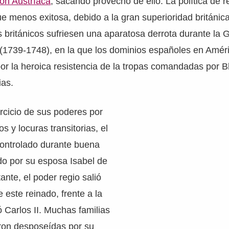
ón Austríaca
, sacando provecho de ello. La política de 
ue menos exitosa, debido a la gran superioridad británica
s británicos sufriesen una aparatosa derrota durante la 
 (1739-1748), en la que los dominios españoles en Amér
r la heroica resistencia de la tropas comandadas por B
ias.
ercicio de sus poderes por
 y locuras transitorias, el
controlado durante buena
do por su esposa Isabel de
ante, el poder regio salió
 este reinado, frente a la
ó Carlos II. Muchas familias
eron desposeídas por su