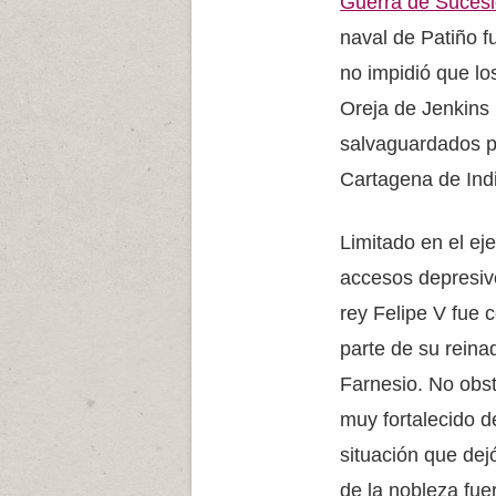
Guerra de Sucesi
naval de Patiño f
no impidió que lo
Oreja de Jenkins
salvaguardados po
Cartagena de Ind
Limitado en el ej
accesos depresivos
rey Felipe V fue 
parte de su reina
Farnesio. No obst
muy fortalecido de
situación que dej
de la nobleza fu