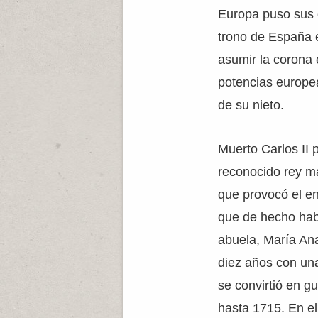
Europa puso sus 
trono de España e
asumir la corona 
potencias europe
de su nieto.
Muerto Carlos II 
reconocido rey m
que provocó el en
que de hecho habí
abuela, María An
diez años con una
se convirtió en g
hasta 1715. En el