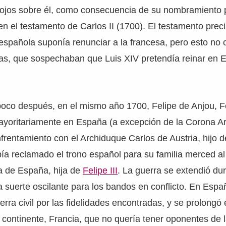
ojos sobre él, como consecuencia de su nombramiento p
n el testamento de Carlos II (1700). El testamento prec
española suponía renunciar a la francesa, pero esto no 
as, que sospechaban que Luis XIV pretendía reinar en 
poco después, en el mismo año 1700, Felipe de Anjou, Fe
ayoritariamente en España (a excepción de la Corona Ar
frentamiento con el Archiduque Carlos de Austria, hijo d
a reclamado el trono español para su familia merced al 
a de España, hija de
Felipe III
. La guerra se extendió du
 suerte oscilante para los bandos en conflicto. En Espa
uerra civil por las fidelidades encontradas, y se prolongó
 continente, Francia, que no quería tener oponentes de l