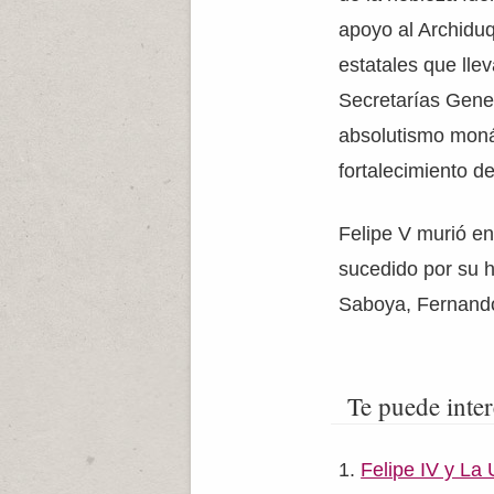
apoyo al Archiduq
estatales que lle
Secretarías Gene
absolutismo moná
fortalecimiento d
Felipe V murió en
sucedido por su h
Saboya, Fernando
Te puede inter
Felipe IV y La