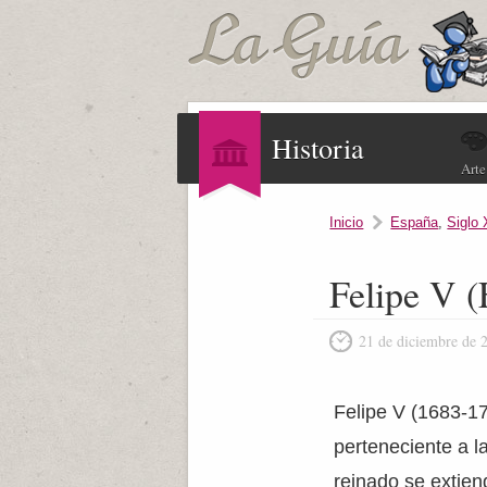
Historia
Arte
Inicio
España
,
Siglo 
Felipe V (
21 de diciembre de 
Felipe V (1683-17
perteneciente a l
reinado se extie