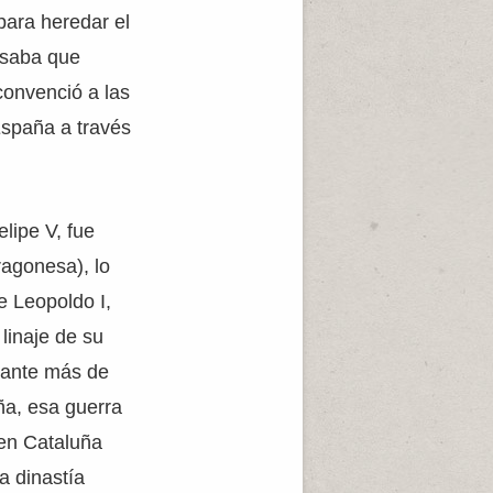
ara heredar el
isaba que
convenció a las
España a través
lipe V, fue
agonesa), lo
e Leopoldo I,
linaje de su
rante más de
ña, esa guerra
 en Cataluña
a dinastía