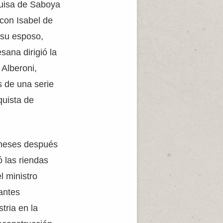
Luisa de Saboya
con Isabel de
 su esposo,
sana dirigió la
 Alberoni,
s de una serie
quista de
s meses después
 las riendas
l ministro
fantes
tria en la