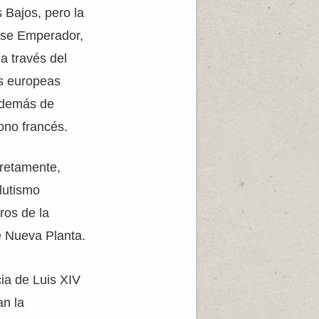
 Bajos, pero la
uese Emperador,
a través del
es europeas
 además de
ono francés.
retamente,
lutismo
ros de la
e Nueva Planta.
ia de Luis XIV
an la