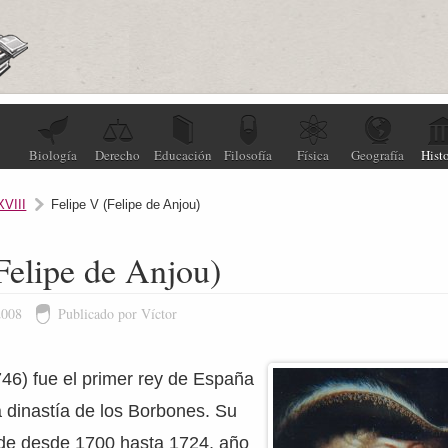
Biología
Derecho
Educación
Filosofía
Física
Geografía
Histo
XVIII
Felipe V (Felipe de Anjou)
Felipe de Anjou)
2008
Publicado por Víctor
46) fue el primer rey de España
a dinastía de los Borbones. Su
nde desde 1700 hasta 1724, año