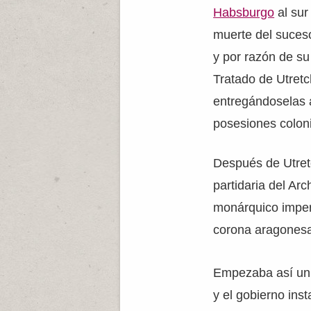
Habsburgo
al sur
muerte del suceso
y por razón de su
Tratado de Utret
entregándoselas a
posesiones coloni
Después de Utret
partidaria del Ar
monárquico impera
corona aragonesa 
Empezaba así un 
y el gobierno ins