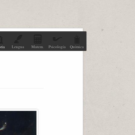
ria
Lengua
Matem.
Psicología
Química