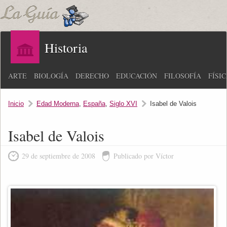
Historia
ARTE
BIOLOGÍA
DERECHO
EDUCACIÓN
FILOSOFÍA
FÍSI
Inicio
Edad Moderna
,
España
,
Siglo XVI
Isabel de Valois
Isabel de Valois
29 de septiembre de 2008
Publicado por Víctor