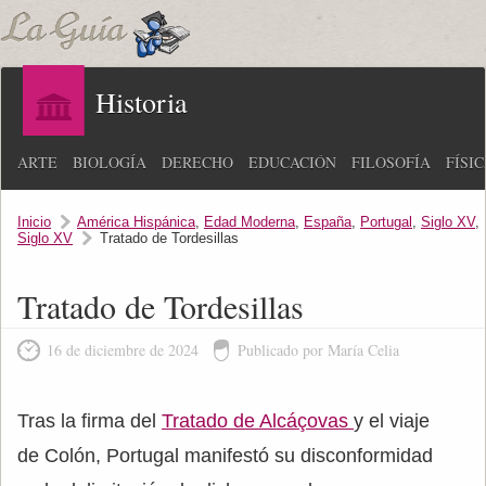
Historia
ARTE
BIOLOGÍA
DERECHO
EDUCACIÓN
FILOSOFÍA
FÍSI
Inicio
América Hispánica
,
Edad Moderna
,
España
,
Portugal
,
Siglo XV
,
Siglo XV
Tratado de Tordesillas
Tratado de Tordesillas
16 de diciembre de 2024
Publicado por María Celia
Tras la firma del
Tratado de Alcáçovas
y el viaje
de Colón, Portugal manifestó su disconformidad