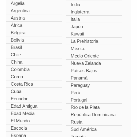
Argelia
India
Argentina
Inglaterra
Austria
Italia
África
Japón
Bélgica
Kuwait
Bolivia
La Prehistoria
Brasil
México
Chile
Medio Oriente
China
Nueva Zelanda
Colombia
Países Bajos
Corea
Panamá
Costa Rica
Paraguay
Cuba
Perú
Ecuador
Portugal
Edad Antigua
Río de la Plata
Edad Media
República Dominicana
El Mundo
Rusia
Escocia
Sud América
España
Turquía