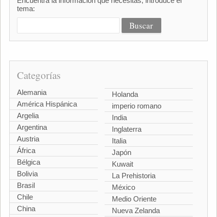
Encuentra la información que necesitas, introduce el
tema:
Categorías
Alemania
Holanda
América Hispánica
imperio romano
Argelia
India
Argentina
Inglaterra
Austria
Italia
África
Japón
Bélgica
Kuwait
Bolivia
La Prehistoria
Brasil
México
Chile
Medio Oriente
China
Nueva Zelanda