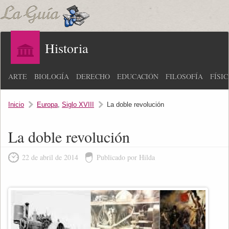
Historia
ARTE
BIOLOGÍA
DERECHO
EDUCACIÓN
FILOSOFÍA
FÍSI
Inicio
Europa
,
Siglo XVIII
La doble revolución
La doble revolución
22 de abril de 2014
Publicado por Hilda