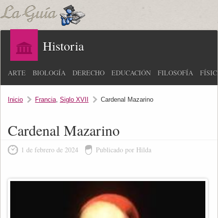
Historia
ARTE
BIOLOGÍA
DERECHO
EDUCACIÓN
FILOSOFÍA
FÍSI
Inicio
Francia
,
Siglo XVII
Cardenal Mazarino
Cardenal Mazarino
1 de febrero de 2024
Publicado por Hilda