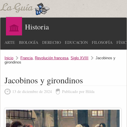
Historia
ARTE
BIOLOGÍA
DERECHO
EDUCACIÓN
FILOSOFÍA
FÍSI
Inicio
Francia
,
Revolución francesa
,
Siglo XVIII
Jacobinos y
girondinos
Jacobinos y girondinos
13 de diciembre de 2024
Publicado por Hilda