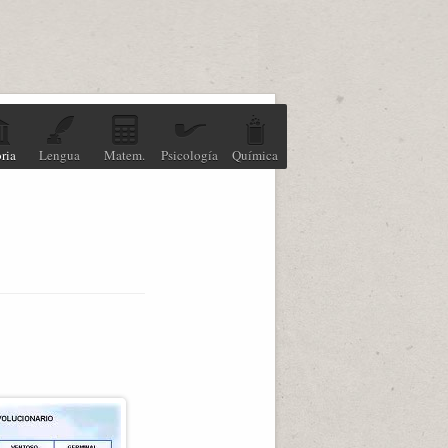
ria
Lengua
Matem.
Psicología
Química