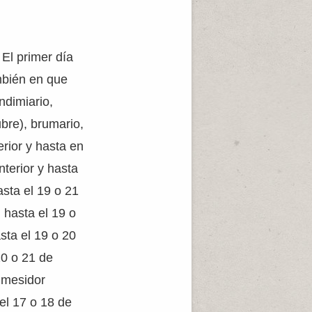
 El primer día
ambién en que
ndimiario,
ubre), brumario,
erior y hasta en
nterior y hasta
asta el 19 o 21
 hasta el 19 o
sta el 19 o 20
20 o 21 de
: mesidor
 el 17 o 18 de