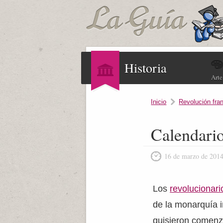
Historia
Arte
Inicio
Revolución fra
Calendario
16 de marzo de 201
Los
revolucionari
de la monarquía i
quisieron comenzar