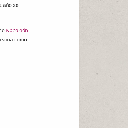
da año se
 de
Napoleón
persona como