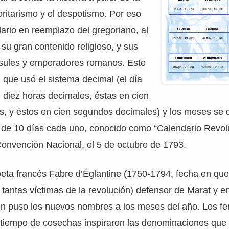
toritarismo y el despotismo. Por eso
ario en reemplazo del gregoriano, al
 su gran contenido religioso, y sus
nsules y emperadores romanos. Este
 que usó el sistema decimal (el día
 diez horas decimales, éstas en cien
, y éstos en cien segundos decimales) y los meses se d
 de 10 días cada uno, conocido como “Calendario Revolu
onvención Nacional, el 5 de octubre de 1793.
poeta francés Fabre d’Églantine (1750-1794, fecha en qu
 tantas víctimas de la revolución) defensor de Marat y 
en puso los nuevos nombres a los meses del año. Los 
l tiempo de cosechas inspiraron las denominaciones que