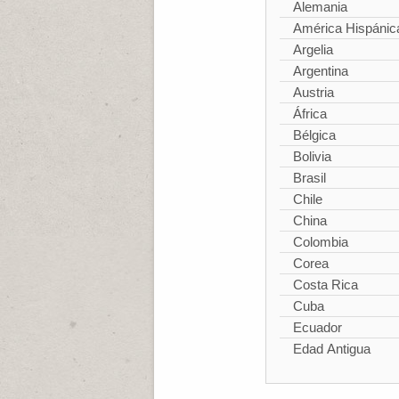
Alemania
América Hispánic
Argelia
Argentina
Austria
África
Bélgica
Bolivia
Brasil
Chile
China
Colombia
Corea
Costa Rica
Cuba
Ecuador
Edad Antigua