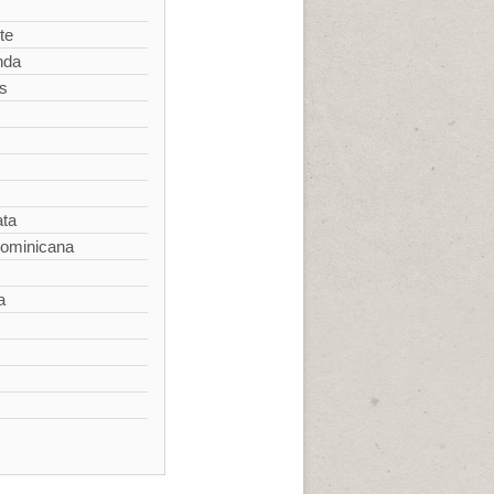
te
nda
s
ata
Dominicana
a