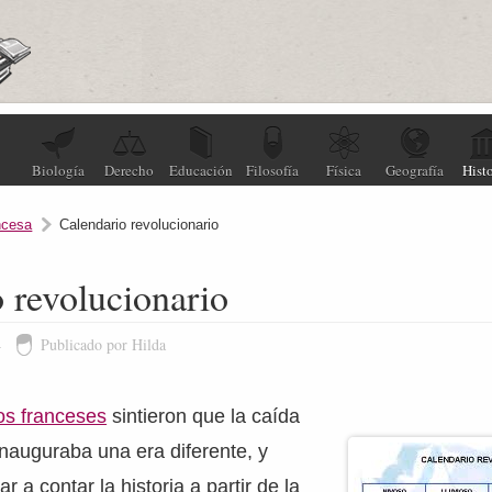
Biología
Derecho
Educación
Filosofía
Física
Geografía
Histo
ncesa
Calendario revolucionario
 revolucionario
4
Publicado por Hilda
os franceses
sintieron que la caída
nauguraba una era diferente, y
 a contar la historia a partir de la