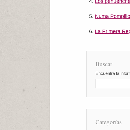
Los pehuench
Numa Pompili
La Primera Re
Buscar
Encuentra la infor
Categorías