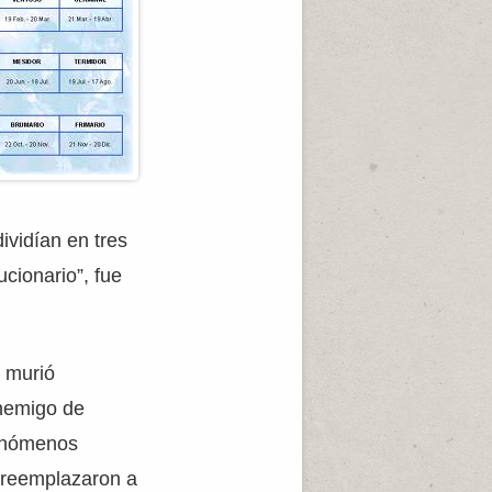
ividían en tres
cionario”, fue
e murió
enemigo de
fenómenos
 reemplazaron a