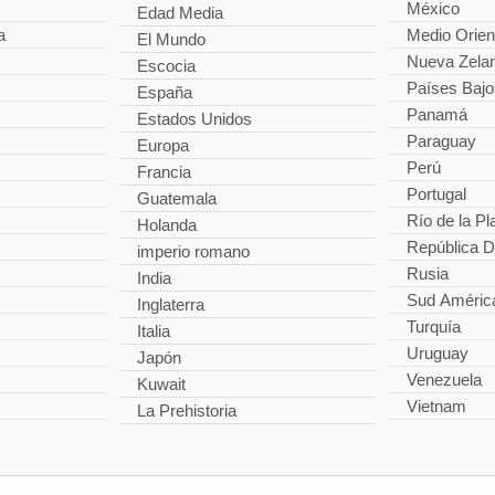
México
Edad Media
a
Medio Orien
El Mundo
Nueva Zela
Escocia
Países Bajo
España
Panamá
Estados Unidos
Paraguay
Europa
Perú
Francia
Portugal
Guatemala
Río de la Pl
Holanda
República 
imperio romano
Rusia
India
Sud Améric
Inglaterra
Turquía
Italia
Uruguay
Japón
Venezuela
Kuwait
Vietnam
La Prehistoria