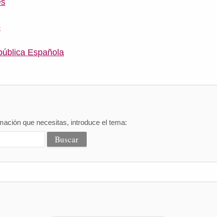
es
o
pública Española
mación que necesitas, introduce el tema: