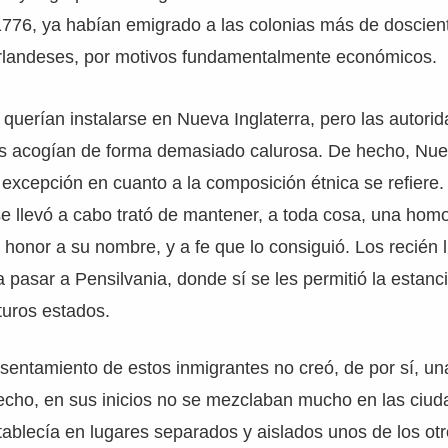
1776, ya habían emigrado a las colonias más de doscien
irlandeses, por motivos fundamentalmente económicos.
, querían instalarse en Nueva Inglaterra, pero las autori
les acogían de forma demasiado calurosa. De hecho, Nue
 excepción en cuanto a la composición étnica se refiere
 se llevó a cabo trató de mantener, a toda cosa, una ho
a honor a su nombre, y a fe que lo consiguió. Los recién 
a pasar a Pensilvania, donde sí se les permitió la estanc
turos estados.
sentamiento de estos inmigrantes no creó, de por sí, u
echo, en sus inicios no se mezclaban mucho en las ciud
tablecía en lugares separados y aislados unos de los o