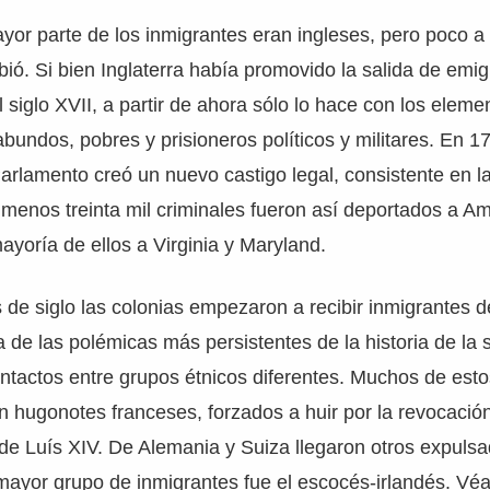
yor parte de los inmigrantes eran ingleses, pero poco a
ó. Si bien Inglaterra había promovido la salida de emi
 siglo XVII, a partir de ahora sólo lo hace con los eleme
bundos, pobres y prisioneros políticos y militares. En 1
 Parlamento creó un nuevo castigo legal, consistente en l
enos treinta mil criminales fueron así deportados a Am
 mayoría de ellos a Virginia y Maryland.
s de siglo las colonias empezaron a recibir inmigrantes d
a de las polémicas más persistentes de la historia de la
ntactos entre grupos étnicos diferentes. Muchos de est
n hugonotes franceses, forzados a huir por la revocación
de Luís XIV. De Alemania y Suiza llegaron otros expulsa
 mayor grupo de inmigrantes fue el escocés-irlandés. V