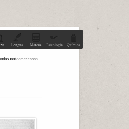
ria
Lengua
Matem.
Psicología
Química
lonias norteamericanas