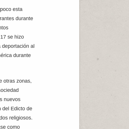
 poco esta
grantes durante
ntos
717 se hizo
a deportación al
érica durante
e otras zonas,
 sociedad
os nuevos
 del Edicto de
dos religiosos.
éase como