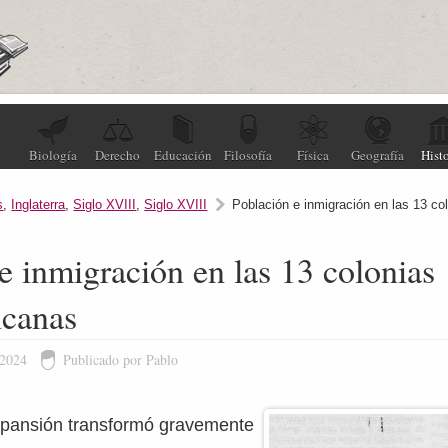
Biología
Derecho
Educación
Filosofía
Física
Geografía
Histo
s
,
Inglaterra
,
Siglo XVIII
,
Siglo XVIII
Población e inmigración en las 13 co
e inmigración en las 13 colonias
icanas
 2024
Publicado por Pablo
pansión transformó gravemente