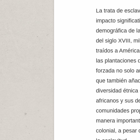
La trata de escla
impacto significa
demográfica de la
del siglo XVIII, m
traídos a América
las plantaciones 
forzada no solo a
que también añad
diversidad étnica
africanos y sus d
comunidades prop
manera important
colonial, a pesar