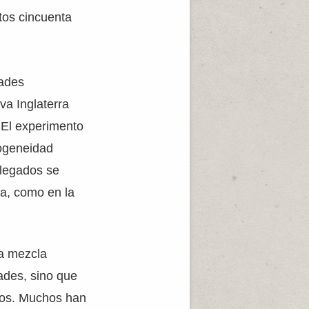
tos cincuenta
dades
va Inglaterra
. El experimento
mogeneidad
llegados se
ia, como en la
na mezcla
ades, sino que
tros. Muchos han