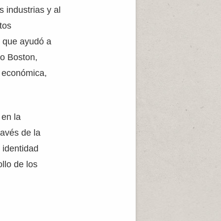
 industrias y al
tos
lo que ayudó a
mo Boston,
d económica,
 en la
ravés de la
 identidad
llo de los