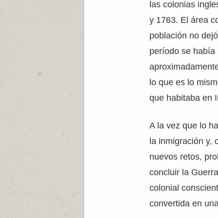
las colonias ingl
y 1763. El área co
población no dejó 
período se había 
aproximadamente 
lo que es lo mism
que habitaba en I
A la vez que lo h
la inmigración y, 
nuevos retos, pro
concluir la Guerr
colonial conscien
convertida en un