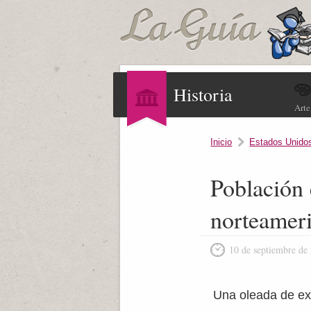
Historia
Arte
Inicio
Estados Unido
Población 
norteamer
10 de septiembre de
Una oleada de ex