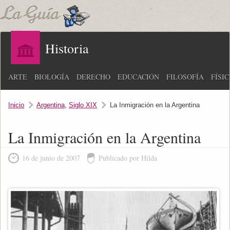
Historia
ARTE
BIOLOGÍA
DERECHO
EDUCACIÓN
FILOSOFÍA
FÍSI
Inicio
Argentina
,
Siglo XIX
La Inmigración en la Argentina
La Inmigración en la Argentina
16 de junio de 2007
Publicado por Hilda