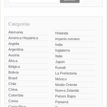
Categorías
Alemania
Holanda
América Hispánica
imperio romano
Argelia
India
Argentina
Inglaterra
Austria
Italia
África
Japón
Bélgica
Kuwait
Bolivia
La Prehistoria
Brasil
México
Chile
Medio Oriente
China
Nueva Zelanda
Colombia
Países Bajos
Corea
Panamá
Costa Rica