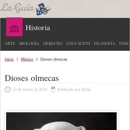
Historia
ARTE
BIOLOGÍA
DERECHO
EDUCACIÓN
FILOSOFÍA
FÍSI
Inicio
México
Dioses olmecas
Dioses olmecas
27 de marzo de 2010
Publicado por Hilda