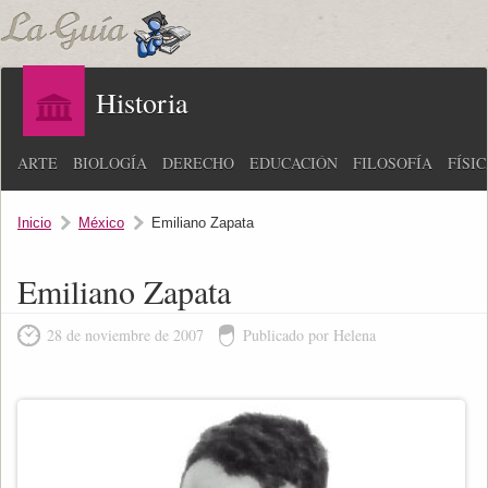
Historia
ARTE
BIOLOGÍA
DERECHO
EDUCACIÓN
FILOSOFÍA
FÍSI
Inicio
México
Emiliano Zapata
Emiliano Zapata
28 de noviembre de 2007
Publicado por Helena