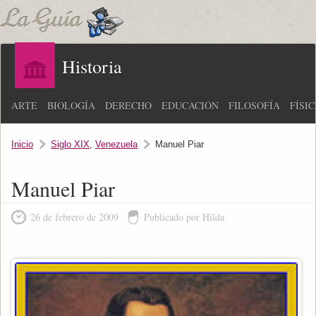
Historia
ARTE
BIOLOGÍA
DERECHO
EDUCACIÓN
FILOSOFÍA
FÍSI
Inicio
Siglo XIX
,
Venezuela
Manuel Piar
Manuel Piar
26 de febrero de 2009
Publicado por Hilda