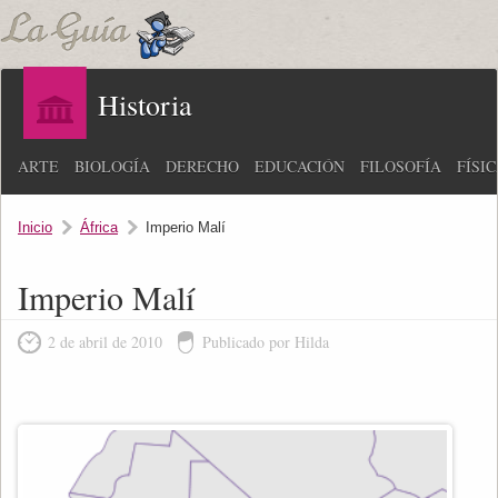
Historia
ARTE
BIOLOGÍA
DERECHO
EDUCACIÓN
FILOSOFÍA
FÍSI
Inicio
África
Imperio Malí
Imperio Malí
2 de abril de 2010
Publicado por Hilda