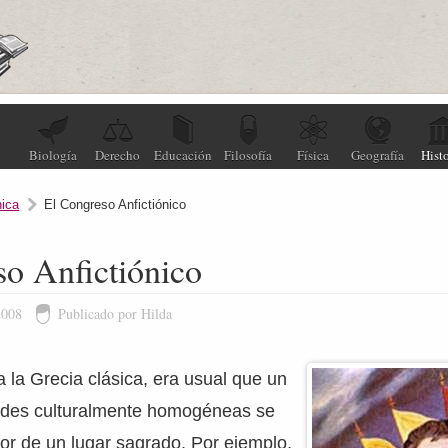
Biología
Derecho
Educación
Filosofía
Física
Geografía
Histo
nica
El Congreso Anfictiónico
o Anfictiónico
2008
Publicado por Hilda
la Grecia clásica, era usual que un
ades culturalmente homogéneas se
or de un lugar sagrado. Por ejemplo,