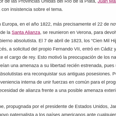
tor de las Provincias Unidas del Río de la Plata,
Juan Mar
 con insistencia sobre el tema.
n Europa, en el año 1822, más precisamente el 22 de no
 de la
Santa Alianza
, se reunieron en Verona, para devo
ierno absolutista. El 7 de abril de 1823, los “Cien Mil H
ncés, a solicitud del propio Fernando VII, entró en Cádiz
 el cargo de rey. Esto motivó la preocupación de los n
eían una amenaza a su libertad recién estrenada, pues u
bsolutistas era reconquistar sus antiguas posesiones. Po
eniencia interna de unir fuerzas en común para el prog
ecesidad de alianza frente a una posible amenaza exteri
oe, propugnada por el presidente de Estados Unidos, 
oyo paternalista a los países americanos ante cualquier