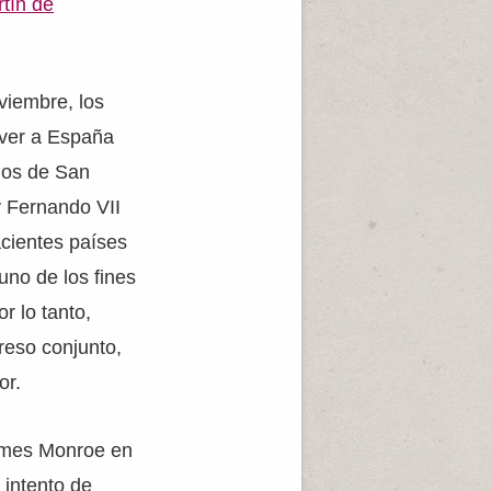
tín de
viembre, los
lver a España
ijos de San
 y Fernando VII
acientes países
no de los fines
r lo tanto,
reso conjunto,
or.
James Monroe en
 intento de