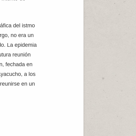
áfica del istmo
rgo, no era un
o. La epidemia
utura reunión
ón, fechada en
Ayacucho, a los
 reunirse en un