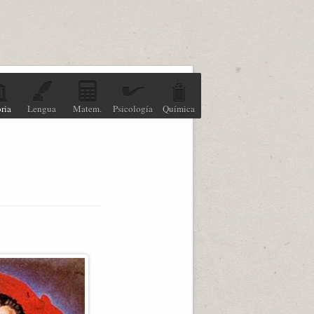
ria
Lengua
Matem.
Psicología
Química