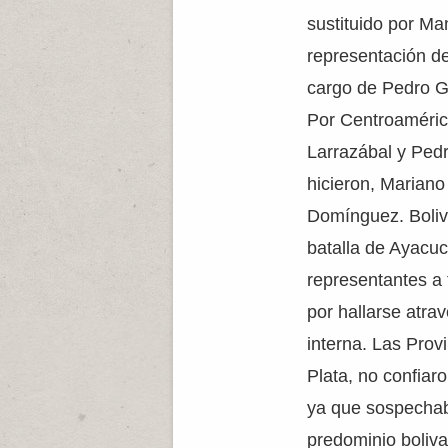
sustituido por Ma
representación d
cargo de Pedro G
Por Centroaméric
Larrazábal y Pedr
hicieron, Marian
Domínguez. Bolivi
batalla de Ayacuc
representantes a 
por hallarse atra
interna. Las Prov
Plata, no confiar
ya que sospechab
predominio boliva