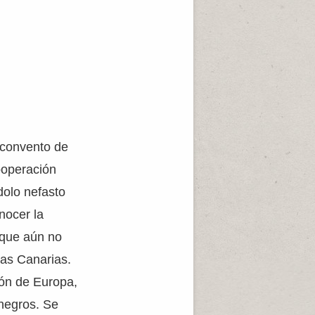
l convento de
ooperación
dolo nefasto
nocer la
 que aún no
las Canarias.
ión de Europa,
 negros. Se