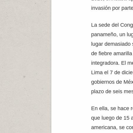
invasión por part
La sede del Congr
panameño, un lug
lugar demasiado 
de fiebre amarill
integradora. El m
Lima el 7 de dici
gobiernos de Méxi
plazo de seis mes
En ella, se hace 
que luego de 15 a
americana, se con