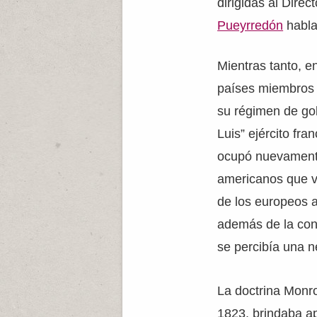
dirigidas al Direc
Pueyrredón
habla
Mientras tanto, e
países miembros
su régimen de gob
Luis” ejército fra
ocupó nuevamente
americanos que v
de los europeos a
además de la conv
se percibía una n
La doctrina Monr
1823, brindaba ap