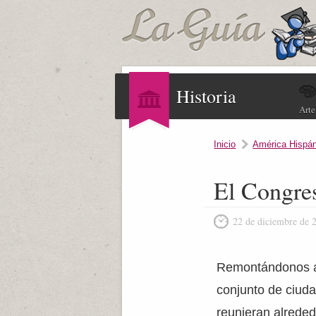
Historia
Arte
Inicio
América Hispá
El Congres
22 de diciembre de 
Remontándonos a 
conjunto de ciud
reunieran alreded