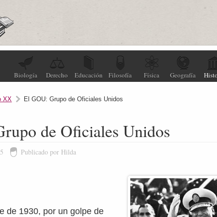
Biología
Derecho
Educación
Filosofía
Física
Geografía
Histo
o XX
El GOU: Grupo de Oficiales Unidos
rupo de Oficiales Unidos
25
Publicado por Hilda
e de 1930, por un golpe de