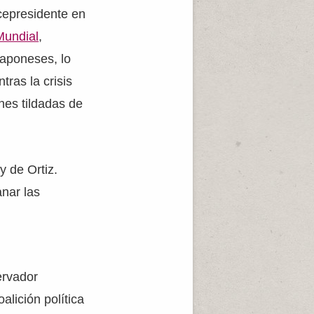
icepresidente en
Mundial
,
 japoneses, lo
ras la crisis
nes tildadas de
y de Ortiz.
nar las
ervador
lición política