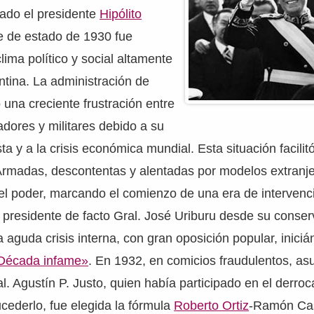
cado el presidente
Hipólito
pe de estado de 1930 fue
lima político y social altamente
ntina. La administración de
 una creciente frustración entre
dores y militares debido a su
ta y a la crisis económica mundial. Esta situación facilit
Armadas, descontentas y alentadas por modelos extranje
 el poder, marcando el comienzo de una era de intervenc
l presidente de facto Gral. José Uriburu desde su conse
a aguda crisis interna, con gran oposición popular, inici
Década infame»
. En 1932, en comicios fraudulentos, as
al. Agustín P. Justo, quien había participado en el derro
cederlo, fue elegida la fórmula
Roberto Ortiz
-Ramón Cast