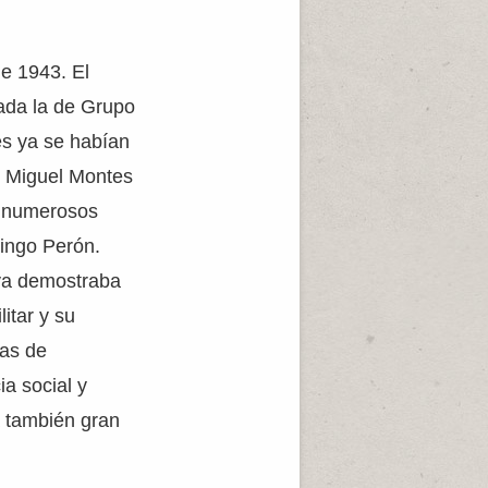
e 1943. El
tada la de Grupo
es ya se habían
de Miguel Montes
e numerosos
mingo Perón.
 ya demostraba
itar y su
cas de
ia social y
a también gran