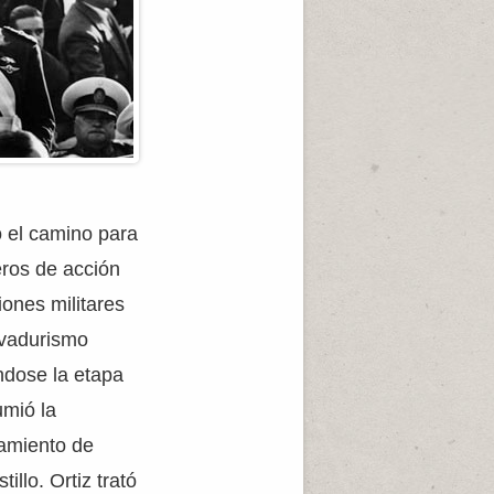
ó el camino para
ros de acción
iones militares
rvadurismo
ándose la etapa
umió la
camiento de
illo. Ortiz trató