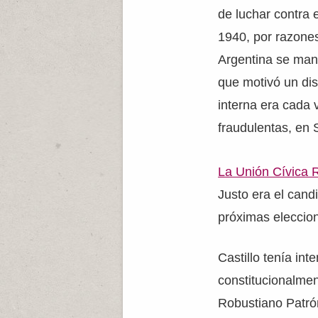
de luchar contra 
1940, por razone
Argentina se mant
que motivó un dis
interna era cada 
fraudulentas, en
La Unión Cívica 
Justo era el can
próximas eleccion
Castillo tenía in
constitucionalmen
Robustiano Patrón