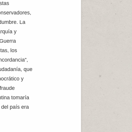
stas
conservadores,
idumbre. La
rquía y
 Guerra
tas, los
ncordancia”,
iudadanía, que
ocrático y
 fraude
ntina tomaría
 del país era