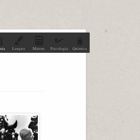
ria
Lengua
Matem.
Psicología
Química