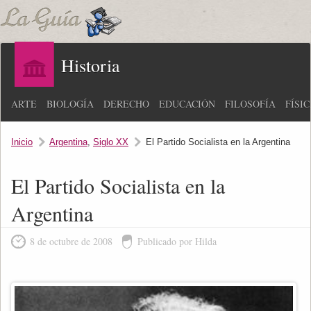
Historia
ARTE
BIOLOGÍA
DERECHO
EDUCACIÓN
FILOSOFÍA
FÍSI
Inicio
Argentina
,
Siglo XX
El Partido Socialista en la Argentina
El Partido Socialista en la
Argentina
8 de octubre de 2008
Publicado por Hilda