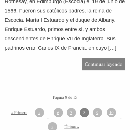
Rothesay, en Edimburgo (Escocia) el 19 de junio de
1566. Fueron sus católicos padres, la reina de
Escocia, María I Estuardo y el duque de Albany,
Enrique Estuardo, primos entre sí, y ambos
descendientes de Enrique VII de Inglaterra. Sus
padrinos eran Carlos IX de Francia, en cuyo […]
Continuar leyendo
Página 8 de 15
« Primera
«
6
7
8
9
10
...
...
»
Última »