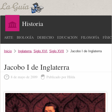
Historia
ARTE
BIOLOGÍA
DERECHO
EDUCACIÓN
FILOSOFÍA
FÍSI
Inicio
Inglaterra
,
Siglo XVI
,
Siglo XVII
Jacobo I de Inglaterra
Jacobo I de Inglaterra
8 de mayo de 2009
Publicado por Hilda