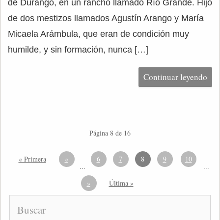
de Durango, en un rancho llamado Río Grande. Hijo
de dos mestizos llamados Agustín Arango y María
Micaela Arámbula, que eran de condición muy
humilde, y sin formación, nunca […]
Continuar leyendo
Página 8 de 16
« Primera
«
6
7
8
9
10
...
...
»
Última »
Buscar