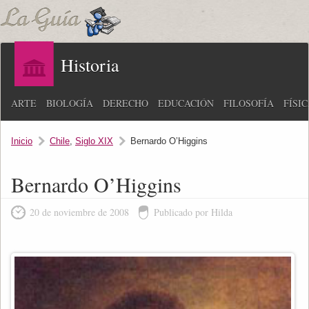
Historia
ARTE
BIOLOGÍA
DERECHO
EDUCACIÓN
FILOSOFÍA
FÍSI
Inicio
Chile
,
Siglo XIX
Bernardo O’Higgins
Bernardo O’Higgins
20 de noviembre de 2008
Publicado por Hilda