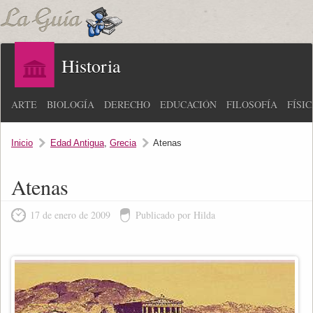
Historia
ARTE
BIOLOGÍA
DERECHO
EDUCACIÓN
FILOSOFÍA
FÍSI
Inicio
Edad Antigua
,
Grecia
Atenas
Atenas
17 de enero de 2009
Publicado por Hilda