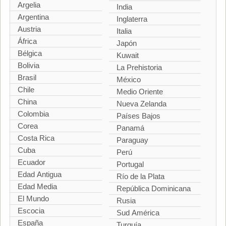
Argelia
India
Argentina
Inglaterra
Austria
Italia
África
Japón
Bélgica
Kuwait
Bolivia
La Prehistoria
Brasil
México
Chile
Medio Oriente
China
Nueva Zelanda
Colombia
Países Bajos
Corea
Panamá
Costa Rica
Paraguay
Cuba
Perú
Ecuador
Portugal
Edad Antigua
Río de la Plata
Edad Media
República Dominicana
El Mundo
Rusia
Escocia
Sud América
España
Turquía