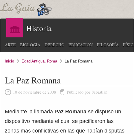
Historia
ARTE
BIOLOGÍA
DERECHO
EDUCACIÓN
FILOSOFÍA
FÍSI
Inicio
Edad Antigua
,
Roma
La Paz Romana
La Paz Romana
10 de noviembre de 2008
Publicado por Sebastián
Mediante la llamada
Paz Romana
se dispuso un
dispositivo mediante el cual se pacificaron las
zonas mas conflictivas en las que habían disputas