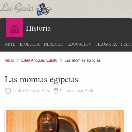
Historia
ARTE
BIOLOGÍA
DERECHO
EDUCACIÓN
FILOSOFÍA
FÍSI
Inicio
Edad Antigua
,
Egipto
Las momias egipcias
Las momias egipcias
21 de febrero de 2024
Publicado por Hilda