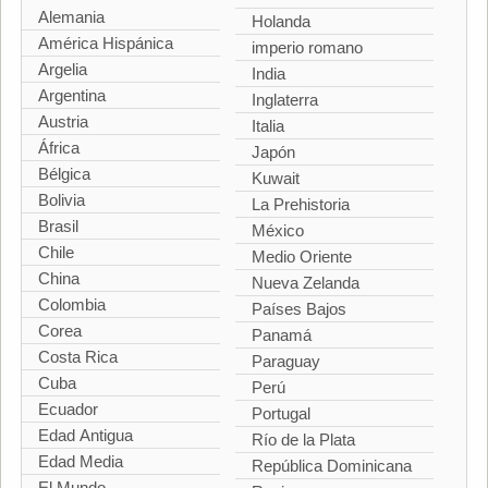
Alemania
Holanda
América Hispánica
imperio romano
Argelia
India
Argentina
Inglaterra
Austria
Italia
África
Japón
Bélgica
Kuwait
Bolivia
La Prehistoria
Brasil
México
Chile
Medio Oriente
China
Nueva Zelanda
Colombia
Países Bajos
Corea
Panamá
Costa Rica
Paraguay
Cuba
Perú
Ecuador
Portugal
Edad Antigua
Río de la Plata
Edad Media
República Dominicana
El Mundo