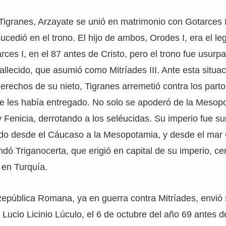
 Tigranes, Arzayate se unió en matrimonio con Gotarces I
sucedió en el trono. El hijo de ambos, Orodes I, era el le
rces I, en el 87 antes de Cristo, pero el trono fue usurp
allecido, que asumió como Mitríades III. Ante esta situac
erechos de su nieto, Tigranes arremetió contra los part
e les había entregado. No solo se apoderó de la Mesopo
y Fenicia, derrotando a los seléucidas. Su imperio fue 
do desde el Cáucaso a la Mesopotamia, y desde el mar 
dó Triganocerta, que erigió en capital de su imperio, cer
 en Turquía.
epública Romana, ya en guerra contra Mitríades, envió 
Lucio Licinio Lúculo, el 6 de octubre del año 69 antes de