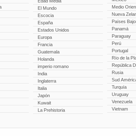
Edad Media
a
Medio Orien
El Mundo
Nueva Zela
Escocia
Países Bajo
España
Panamá
Estados Unidos
Paraguay
Europa
Perú
Francia
Portugal
Guatemala
Río de la Pl
Holanda
República 
imperio romano
Rusia
India
Sud Améric
Inglaterra
Turquía
Italia
Uruguay
Japón
Venezuela
Kuwait
Vietnam
La Prehistoria