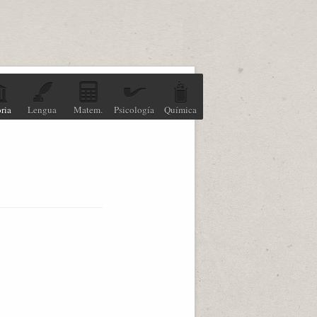
ria
Lengua
Matem.
Psicología
Química