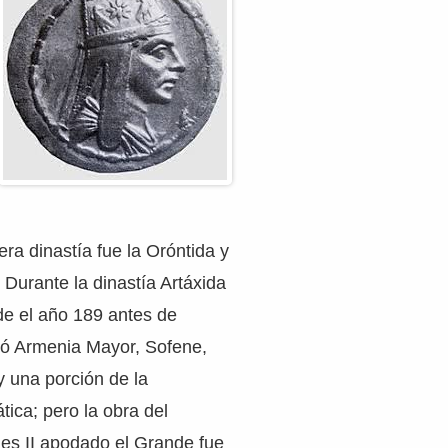
era dinastía fue la Oróntida y
 Durante la dinastía Artáxida
e el año 189 antes de
ió Armenia Mayor, Sofene,
 una porción de la
ica; pero la obra del
es II apodado el Grande fue