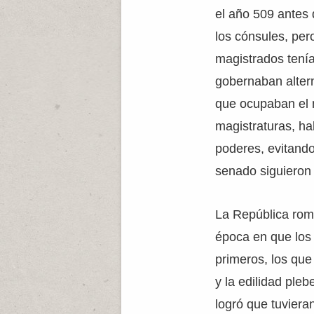
el año 509 antes d
los cónsules, pero
magistrados tení
gobernaban altern
que ocupaban el 
magistraturas, ha
poderes, evitando
senado siguieron
La República roma
época en que los
primeros, los que
y la edilidad ple
logró que tuvieran