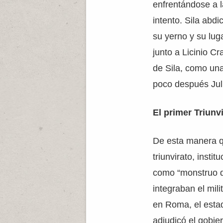
enfrentándose a l
intento. Sila abd
su yerno y su lug
junto a Licinio Cr
de Sila, como un
poco después Jul
El primer Triunv
De esta manera q
triunvirato, instit
como “monstruo d
integraban el mi
en Roma, el esta
adjudicó el gobier