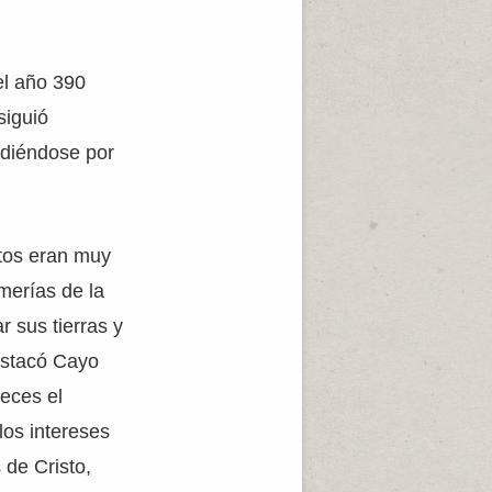
el año 390
siguió
ndiéndose por
stos eran muy
imerías de la
 sus tierras y
destacó Cayo
veces el
los intereses
 de Cristo,