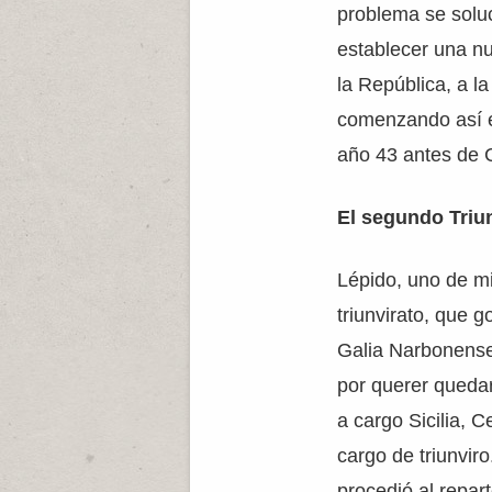
problema se solu
establecer una nu
la República, a l
comenzando así el
año 43 antes de C
El segundo Triu
Lépido, uno de m
triunvirato, que 
Galia Narbonense,
por querer quedar
a cargo Sicilia, C
cargo de triunviro
procedió al reparto