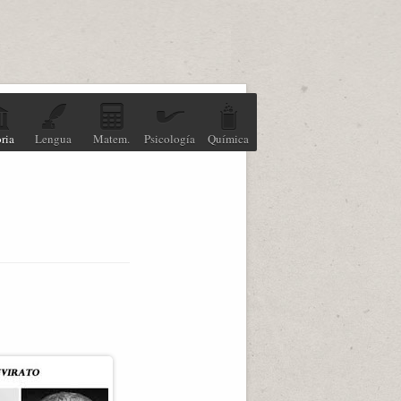
ria
Lengua
Matem.
Psicología
Química