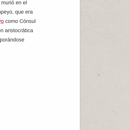
 murió en el
mpeyo, que era
yo
como Cónsul
n aristocrática
orporándose