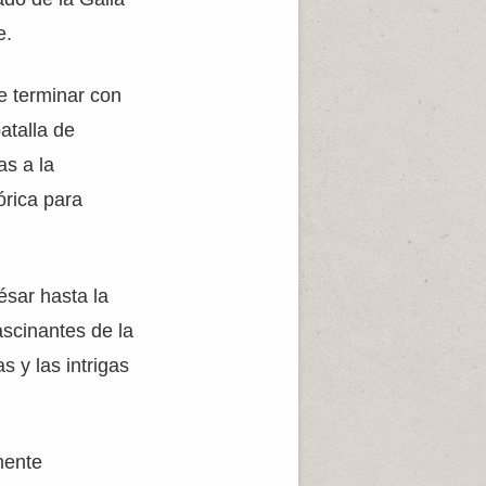
e.
te terminar con
atalla de
as a la
órica para
ésar hasta la
ascinantes de la
s y las intrigas
lmente