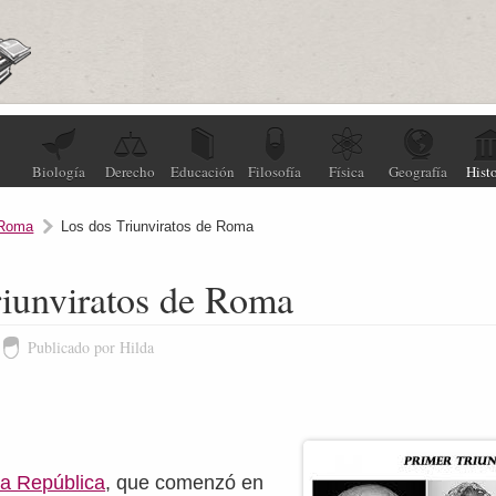
Biología
Derecho
Educación
Filosofía
Física
Geografía
Histo
Roma
Los dos Triunviratos de Roma
riunviratos de Roma
Publicado por Hilda
la República
, que comenzó en