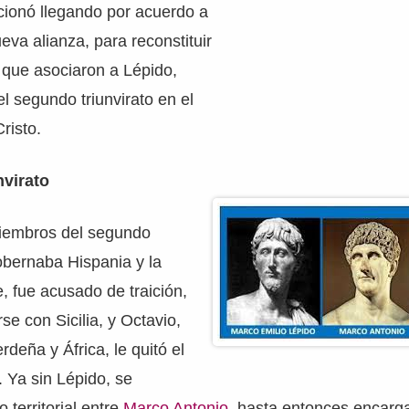
cionó llegando por acuerdo a
eva alianza, para reconstituir
a que asociaron a Lépido,
 segundo triunvirato en el
risto.
nvirato
iembros del segundo
gobernaba Hispania y la
 fue acusado de traición,
se con Sicilia, y Octavio,
erdeña y África, le quitó el
. Ya sin Lépido, se
 territorial entre
Marco Antonio
, hasta entonces encarga