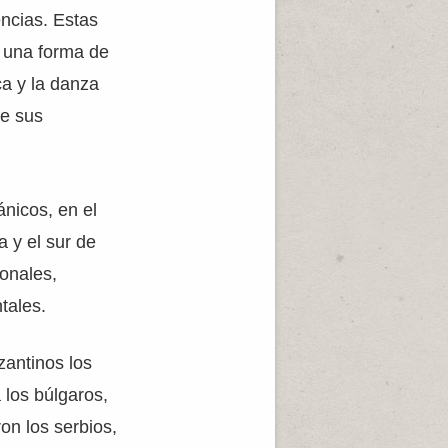
encias. Estas
n una forma de
ca y la danza
de sus
ánicos, en el
a y el sur de
ionales,
tales.
zantinos los
 los búlgaros,
ron los serbios,