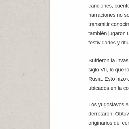
canciones, cuento
narraciones no s
transmitir conoci
también jugaron u
festividades y ritu
Sufrieron la inva
siglo VII, lo que 
Rusia. Esto hizo 
ubicados en la cos
Los yugoslavos es
derrotaron. Obtuv
originarios del ce