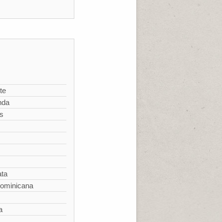
te
nda
s
ata
Dominicana
a