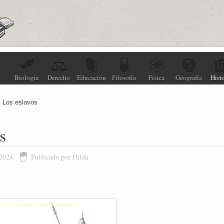
Biología
Derecho
Educación
Filosofía
Física
Geografía
Histo
Los eslavos
s
 2024
Publicado por Hilda