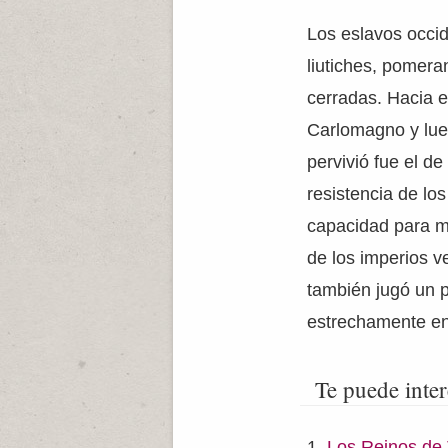
Los eslavos occid
liutiches, pomera
cerradas. Hacia el
Carlomagno y lue
pervivió fue el de
resistencia de lo
capacidad para ma
de los imperios v
también jugó un pa
estrechamente en
Te puede inter
Los Reinos de 