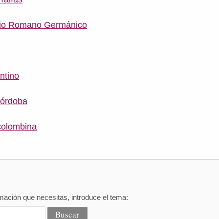
rio Romano Germánico
ntino
Córdoba
ecolombina
mación que necesitas, introduce el tema: