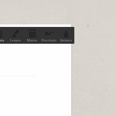
ria
Lengua
Matem.
Psicología
Química