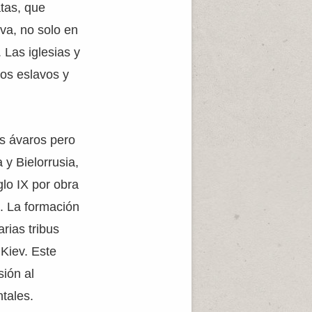
atas, que
iva, no solo en
 Las iglesias y
los eslavos y
os ávaros pero
 y Bielorrusia,
glo IX por obra
. La formación
rias tribus
 Kiev. Este
sión al
ntales.