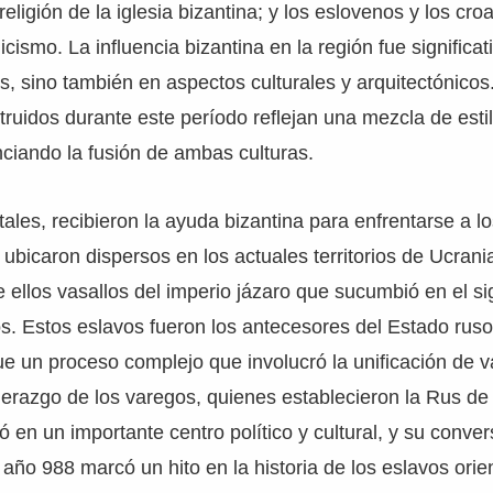
eligión de la iglesia bizantina; y los eslovenos y los cro
icismo. La influencia bizantina en la región fue significat
s, sino también en aspectos culturales y arquitectónicos.
ruidos durante este período reflejan una mezcla de esti
nciando la fusión de ambas culturas.
tales, recibieron la ayuda bizantina para enfrentarse a l
 ubicaron dispersos en los actuales territorios de Ucrania
ellos vasallos del imperio jázaro que sucumbió en el si
. Estos eslavos fueron los antecesores del Estado ruso
ue un proceso complejo que involucró la unificación de va
iderazgo de los varegos, quienes establecieron la Rus de
ó en un importante centro político y cultural, y su conver
 año 988 marcó un hito en la historia de los eslavos orie