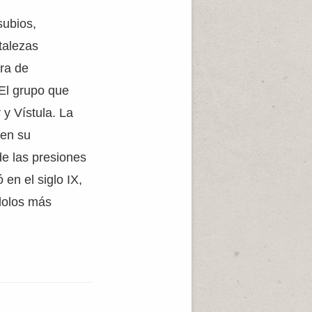
subios,
rtalezas
bra de
El grupo que
 y Vístula. La
 en su
de las presiones
en el siglo IX,
ndolos más