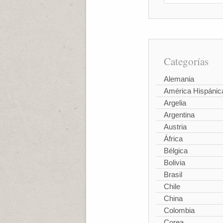
Categorías
Alemania
América Hispánic
Argelia
Argentina
Austria
África
Bélgica
Bolivia
Brasil
Chile
China
Colombia
Corea