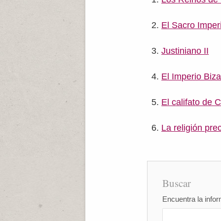
El Sacro Impe
Justiniano II
El Imperio Biza
El califato de 
La religión pr
Buscar
Encuentra la infor