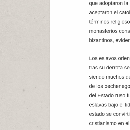
que adoptaron la r
aceptaron el catol
términos religioso
monasterios const
bizantinos, evide
Los eslavos orien
tras su derrota se
siendo muchos de 
de los pechenegos
del Estado ruso f
eslavas bajo el l
estado se convirti
cristianismo en el