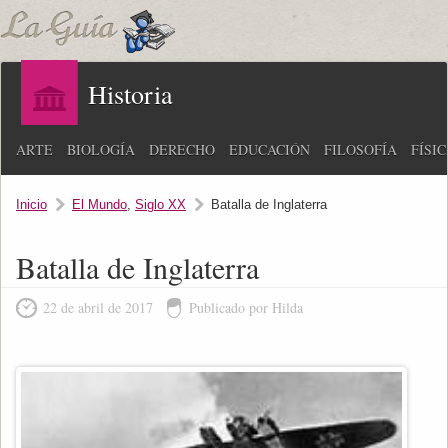
Historia
ARTE
BIOLOGÍA
DERECHO
EDUCACIÓN
FILOSOFÍA
FÍSI
Inicio
El Mundo
,
Siglo XX
Batalla de Inglaterra
Batalla de Inglaterra
22 de abril de 2017
Publicado por Hilda