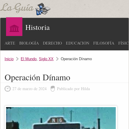
Historia
ARTE
BIOLOGÍA
DERECHO
EDUCACIÓN
FILOSOFÍA
FÍSI
Inicio
El Mundo
,
Siglo XX
Operación Dínamo
Operación Dínamo
27 de marzo de 2024
Publicado por Hilda