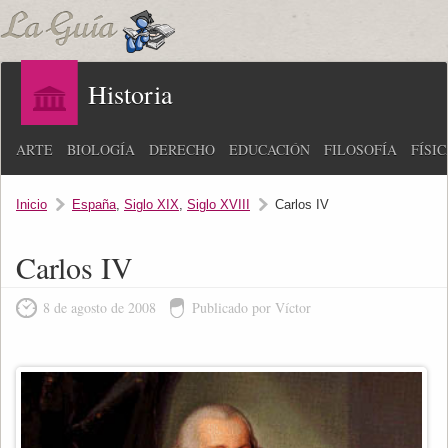
Historia
ARTE
BIOLOGÍA
DERECHO
EDUCACIÓN
FILOSOFÍA
FÍSI
Inicio
España
,
Siglo XIX
,
Siglo XVIII
Carlos IV
Carlos IV
8 de agosto de 2008
Publicado por Víctor