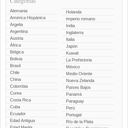
Categorías
Alemania
Holanda
América Hispánica
imperio romano
Argelia
India
Argentina
Inglaterra
Austria
Italia
África
Japón
Bélgica
Kuwait
Bolivia
La Prehistoria
Brasil
México
Chile
Medio Oriente
China
Nueva Zelanda
Colombia
Países Bajos
Corea
Panamá
Costa Rica
Paraguay
Cuba
Perú
Ecuador
Portugal
Edad Antigua
Río de la Plata
Edad Media