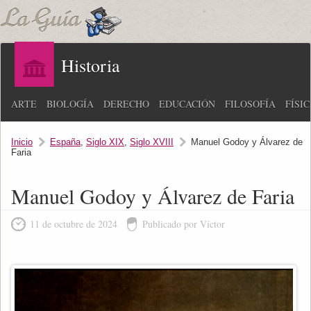
Historia
ARTE
BIOLOGÍA
DERECHO
EDUCACIÓN
FILOSOFÍA
FÍSI
Inicio
España
,
Siglo XIX
,
Siglo XVIII
Manuel Godoy y Álvarez de
Faria
Manuel Godoy y Álvarez de Faria
11 de octubre de 2024
Publicado por Víctor