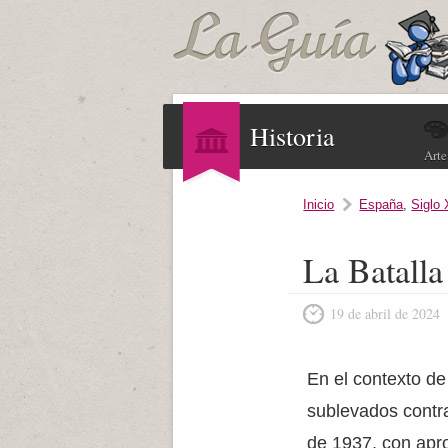
Historia
Arte
Inicio
España
,
Siglo
La Batalla
19 de abril de 2024
En el contexto de
sublevados contra
de 1937, con apr