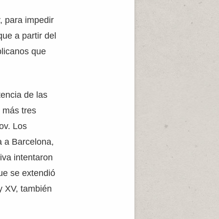
, para impedir
ue a partir del
blicanos que
tencia de las
, más tres
ov. Los
a a Barcelona,
iva intentaron
que se extendió
 y XV, también