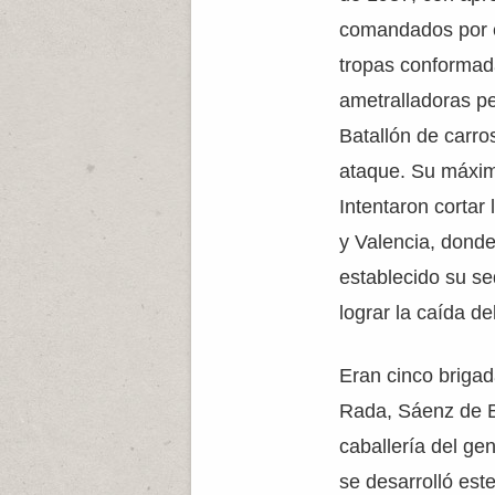
comandados por e
tropas conformada
ametralladoras pe
Batallón de carr
ataque. Su máximo
Intentaron cortar
y Valencia, donde
establecido su s
lograr la caída d
Eran cinco briga
Rada, Sáenz de B
caballería del ge
se desarrolló est