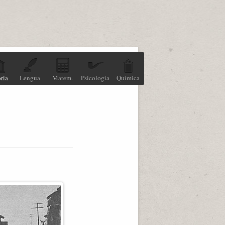
ria
Lengua
Matem.
Psicología
Química