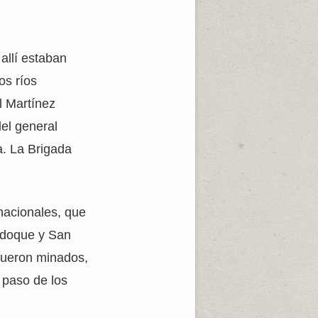
allí estaban
os ríos
l Martínez
el general
a. La Brigada
 nacionales, que
indoque y San
fueron minados,
 paso de los