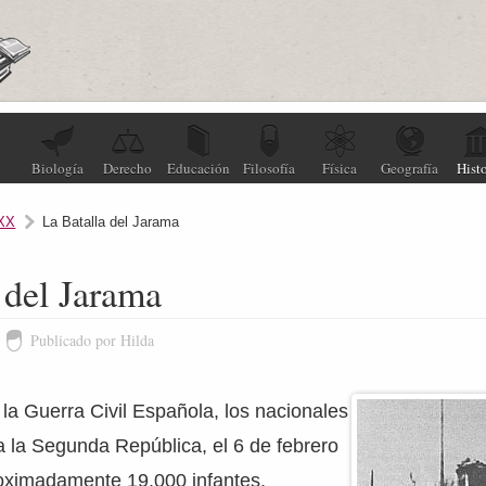
Biología
Derecho
Educación
Filosofía
Física
Geografía
Histo
 XX
La Batalla del Jarama
 del Jarama
Publicado por Hilda
 la Guerra Civil Española, los nacionales
 la Segunda República, el 6 de febrero
oximadamente 19.000 infantes,