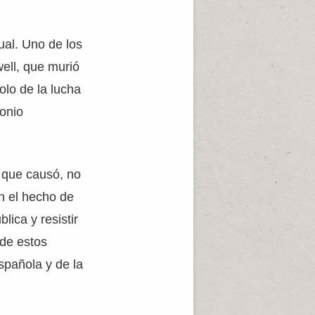
ual. Uno de los
ell, que murió
olo de la lucha
monio
s que causó, no
en el hecho de
ica y resistir
 de estos
Española y de la